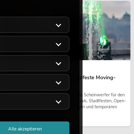
LICHT
14.05.2026
Outdoor Moving-Heads: Wetterfeste Moving-
Heads bei Events
Outdoor Moving-Heads sind bewegliche Scheinwerfer für den
Einsatz im Freien. Sie werden bei Festivals, Stadtfesten, Open-
Air-Konzerten, Architekturinszenierungen und temporären
Außeninstallationen eingesetzt.
Jetzt lesen
Alle akzeptieren