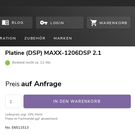
BLOG
WARENKORB
LOGIN
RATION
ZUBEHÖR
MARKEN
Platine (DSP) MAXX-1206DSP 2.1
Bestand reicht ca. 12 Wo.
auf Anfrage
Preis
IN DEN WARENKORB
Listenpreis
zzgl. 19% MwSt.
Preise im Fachhandel ggf. abweichend.
No. E6511513