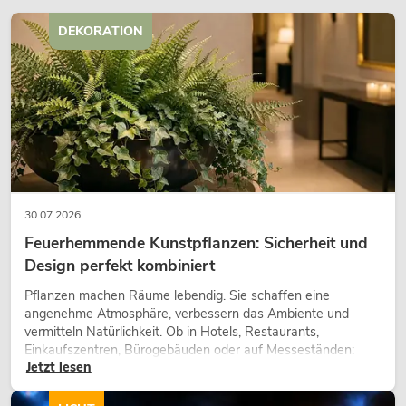
DEKORATION
30.07.2026
Feuerhemmende Kunstpflanzen: Sicherheit und
Design perfekt kombiniert
Pflanzen machen Räume lebendig. Sie schaffen eine
angenehme Atmosphäre, verbessern das Ambiente und
vermitteln Natürlichkeit. Ob in Hotels, Restaurants,
Einkaufszentren, Bürogebäuden oder auf Messeständen:
Jetzt lesen
eine hochwertige Begrünung gehört heute längst zum
modernen Raumkonzept.