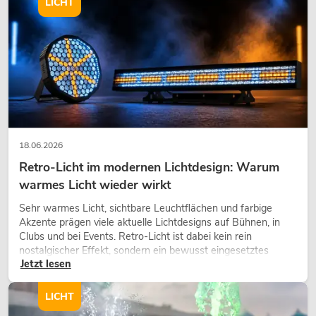
LICHT
18.06.2026
Retro-Licht im modernen Lichtdesign: Warum
warmes Licht wieder wirkt
Sehr warmes Licht, sichtbare Leuchtflächen und farbige
Akzente prägen viele aktuelle Lichtdesigns auf Bühnen, in
Clubs und bei Events. Retro-Licht ist dabei kein rein
nostalgischer Effekt, sondern ein bewusst eingesetztes
Jetzt lesen
Gestaltungsmittel: Es schafft Atmosphäre, gibt Szenen
Charakter und kann technische LED-Setups emotionaler
wirken lassen.
LICHT