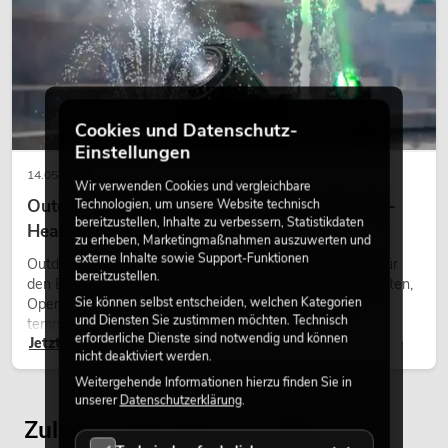
Cookies und Datenschutz-
Einstellungen
14.05.2026
Wir verwenden Cookies und vergleichbare
Outdoor Moving-Heads: Wetterfeste Moving-
Technologien, um unsere Website technisch
bereitzustellen, Inhalte zu verbessern, Statistikdaten
Heads bei Events
zu erheben, Marketingmaßnahmen auszuwerten und
externe Inhalte sowie Support-Funktionen
Outdoor Moving-Heads sind bewegliche Scheinwerfer für
bereitzustellen.
den Einsatz im Freien. Sie werden bei Festivals, Stadtfesten,
Sie können selbst entscheiden, welchen Kategorien
Open-Air-Konzerten, Architekturinszenierungen und
und Diensten Sie zustimmen möchten. Technisch
temporären Außeninstallationen eingesetzt.
erforderliche Dienste sind notwendig und können
Jetzt lesen
nicht deaktiviert werden.
Weitergehende Informationen hierzu finden Sie in
unserer
Datenschutzerklärung
.
Zuletzt angesehene Artikel