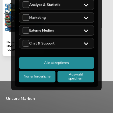
Analyse & Statistik
Marketing
Externe Medien
Platine (Endstufe Sub)
Chat & Support
MAXX-1206DSP 2.1
(CD500)
Alle akzeptieren
Auswahl
Nur erforderliche
speichern
Unsere Marken