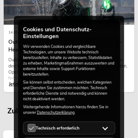
Cookies und Datenschutz-
14.05.2026
Einstellungen
Outdoor Moving-Heads: Wetterfeste Moving-
Wir verwenden Cookies und vergleichbare
Heads bei Events
Technologien, um unsere Website technisch
bereitzustellen, Inhalte zu verbessern, Statistikdaten
Outdoor Moving-Heads sind bewegliche Scheinwerfer für
zu erheben, Marketingmaßnahmen auszuwerten und
den Einsatz im Freien. Sie werden bei Festivals, Stadtfesten,
externe Inhalte sowie Support-Funktionen
Open-Air-Konzerten, Architekturinszenierungen und
bereitzustellen.
temporären Außeninstallationen eingesetzt.
Sie können selbst entscheiden, welchen Kategorien
Jetzt lesen
und Diensten Sie zustimmen möchten. Technisch
erforderliche Dienste sind notwendig und können
nicht deaktiviert werden.
Weitergehende Informationen hierzu finden Sie in
Zuletzt angesehene Artikel
unserer
Datenschutzerklärung
.
Technisch erforderlich