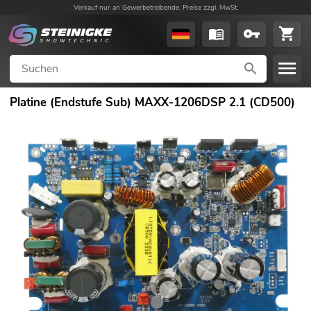
Verkauf nur an Gewerbetreibende. Preise zzgl. MwSt.
Platine (Endstufe Sub) MAXX-1206DSP 2.1 (CD500)