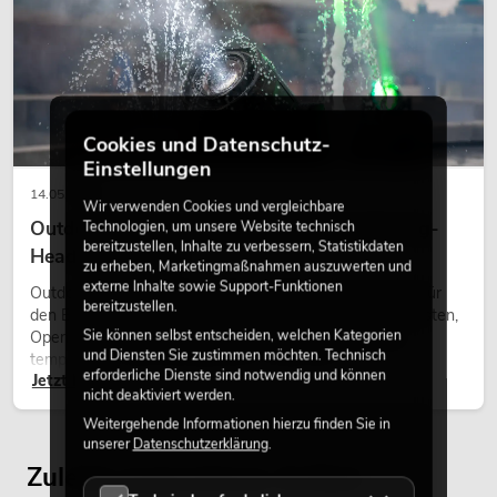
Cookies und Datenschutz-
Einstellungen
14.05.2026
Wir verwenden Cookies und vergleichbare
Outdoor Moving-Heads: Wetterfeste Moving-
Technologien, um unsere Website technisch
bereitzustellen, Inhalte zu verbessern, Statistikdaten
Heads bei Events
zu erheben, Marketingmaßnahmen auszuwerten und
externe Inhalte sowie Support-Funktionen
Outdoor Moving-Heads sind bewegliche Scheinwerfer für
bereitzustellen.
den Einsatz im Freien. Sie werden bei Festivals, Stadtfesten,
Sie können selbst entscheiden, welchen Kategorien
Open-Air-Konzerten, Architekturinszenierungen und
und Diensten Sie zustimmen möchten. Technisch
temporären Außeninstallationen eingesetzt.
erforderliche Dienste sind notwendig und können
Jetzt lesen
nicht deaktiviert werden.
Weitergehende Informationen hierzu finden Sie in
unserer
Datenschutzerklärung
.
Zuletzt angesehene Artikel