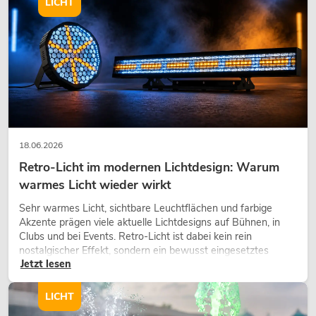
LICHT
18.06.2026
Retro-Licht im modernen Lichtdesign: Warum
warmes Licht wieder wirkt
Sehr warmes Licht, sichtbare Leuchtflächen und farbige
Akzente prägen viele aktuelle Lichtdesigns auf Bühnen, in
Clubs und bei Events. Retro-Licht ist dabei kein rein
nostalgischer Effekt, sondern ein bewusst eingesetztes
Jetzt lesen
Gestaltungsmittel: Es schafft Atmosphäre, gibt Szenen
Charakter und kann technische LED-Setups emotionaler
wirken lassen.
LICHT