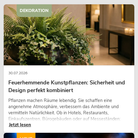
DEKORATION
30.07.2026
Feuerhemmende Kunstpflanzen: Sicherheit und
Design perfekt kombiniert
Pflanzen machen Räume lebendig. Sie schaffen eine
angenehme Atmosphäre, verbessern das Ambiente und
vermitteln Natürlichkeit. Ob in Hotels, Restaurants,
Einkaufszentren, Bürogebäuden oder auf Messeständen:
Jetzt lesen
eine hochwertige Begrünung gehört heute längst zum
modernen Raumkonzept.