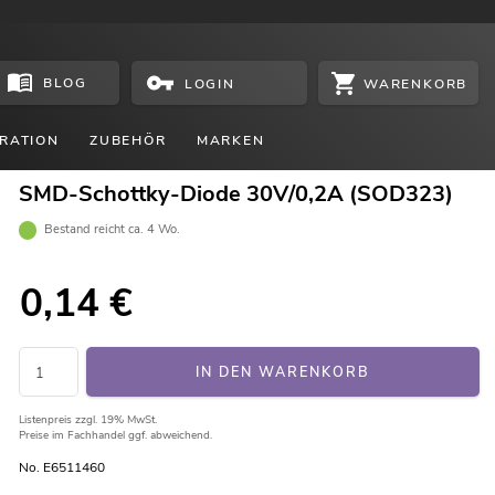
BLOG
WARENKORB
LOGIN
RATION
ZUBEHÖR
MARKEN
SMD-Schottky-Diode 30V/0,2A (SOD323)
Bestand reicht ca. 4 Wo.
0,14
€
IN DEN WARENKORB
Listenpreis
zzgl. 19% MwSt.
Preise im Fachhandel ggf. abweichend.
No. E6511460