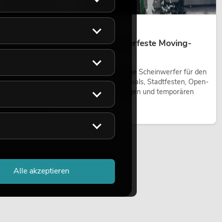
14.05.2026
Outdoor Moving-Heads: Wetterfeste Moving-
Heads bei Events
Outdoor Moving-Heads sind bewegliche Scheinwerfer für den
Einsatz im Freien. Sie werden bei Festivals, Stadtfesten, Open-
Air-Konzerten, Architekturinszenierungen und temporären
Außeninstallationen eingesetzt.
Jetzt lesen
Alle akzeptieren