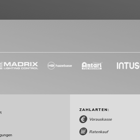
ZAHLARTEN:
t
Vorauskasse
Ratenkauf
ngungen