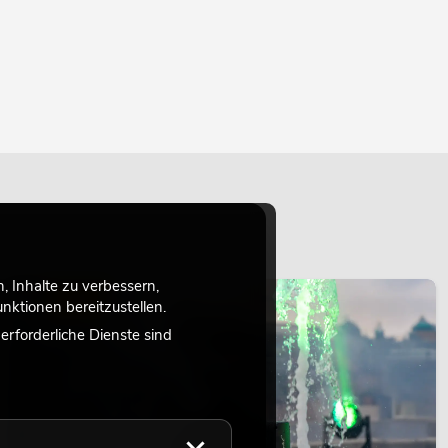
 Inhalte zu verbessern,
LICHT
ktionen bereitzustellen.
rforderliche Dienste sind