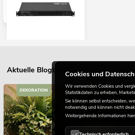
OMNITRONIC XDA-1002 Class-D-
Verstärker
No. 10451635
Bestand reicht ca. 12 Wo.
Aktuelle Blogbeiträge
Cookies und Datensch
345,00
€
Wir verwenden Cookies und verglei
DEKORATION
Statistikdaten zu erheben, Marke
Sie können selbst entscheiden, we
notwendig und können nicht deakt
Weitergehende Informationen hierz
Technisch erforderlich