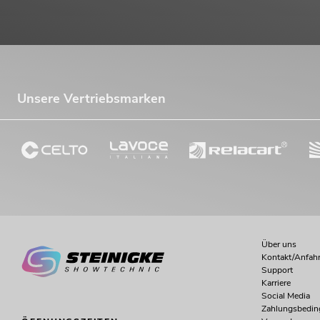
OMNITRONIC PAS MK3 Performer Set
Artikel nicht mehr verfügbar
No. 20000745
Unsere Vertriebsmarken
Über uns
Kontakt/Anfahr
Support
Karriere
Social Media
Zahlungsbedi