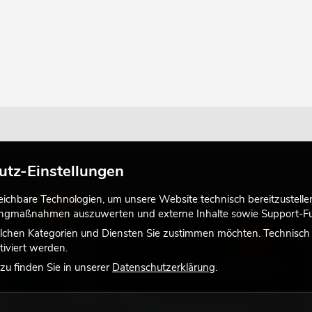
utz-Einstellungen
chbare Technologien, um unsere Website technisch bereitzustellen,
LICHT
tingmaßnahmen auszuwerten und externe Inhalte sowie Support-Fun
lchen Kategorien und Diensten Sie zustimmen möchten. Technisch e
iviert werden.
u finden Sie in unserer
Datenschutzerklärung
.