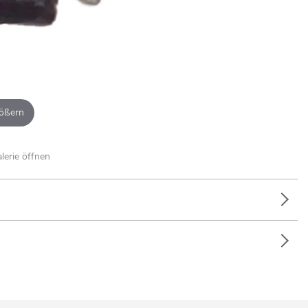
ößern
alerie öffnen