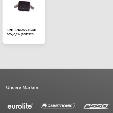
SMD-Schottky-Diode
30V/0,2A (SOD323)
PSSO PA Set PRO L MK2
Artikel nicht mehr verfügbar
No. 20000458
Unsere Marken