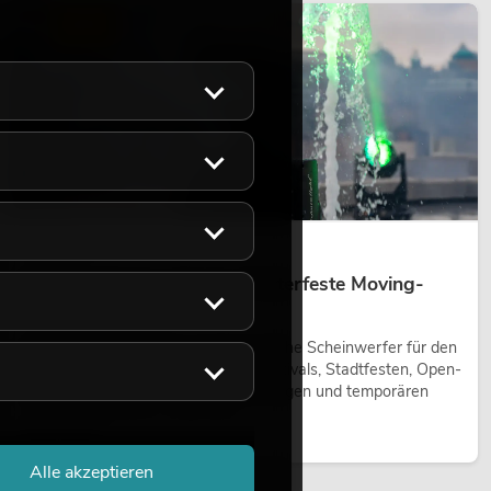
LICHT
14.05.2026
Outdoor Moving-Heads: Wetterfeste Moving-
Heads bei Events
Outdoor Moving-Heads sind bewegliche Scheinwerfer für den
Einsatz im Freien. Sie werden bei Festivals, Stadtfesten, Open-
Air-Konzerten, Architekturinszenierungen und temporären
Außeninstallationen eingesetzt.
Jetzt lesen
Alle akzeptieren