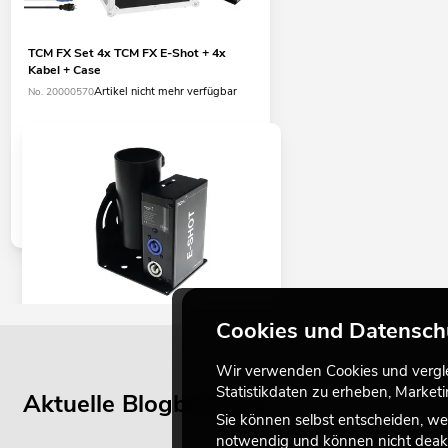
TCM FX Set 4x TCM FX E-Shot + 4x
Kabel + Case
Artikel nicht mehr verfügbar
No. 20000570
Cookies und Datensch
TCM FX E-Shot
No. 51708000
Wir verwenden Cookies und verglei
Bestand reicht ca. 12 Wo.
Statistikdaten zu erheben, Marke
Aktuelle Blogbeiträge
Sie können selbst entscheiden, we
notwendig und können nicht deakt