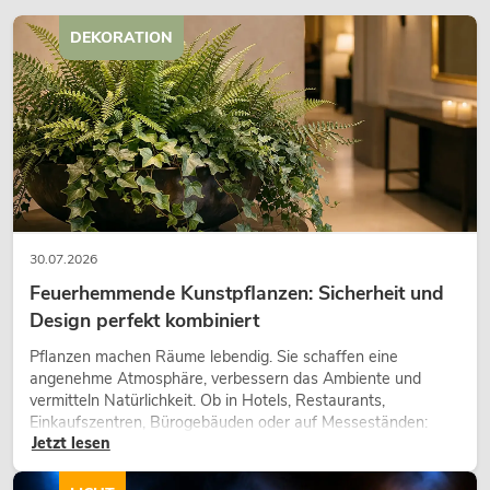
DEKORATION
30.07.2026
Feuerhemmende Kunstpflanzen: Sicherheit und
Design perfekt kombiniert
Pflanzen machen Räume lebendig. Sie schaffen eine
angenehme Atmosphäre, verbessern das Ambiente und
vermitteln Natürlichkeit. Ob in Hotels, Restaurants,
Einkaufszentren, Bürogebäuden oder auf Messeständen:
Jetzt lesen
eine hochwertige Begrünung gehört heute längst zum
modernen Raumkonzept.