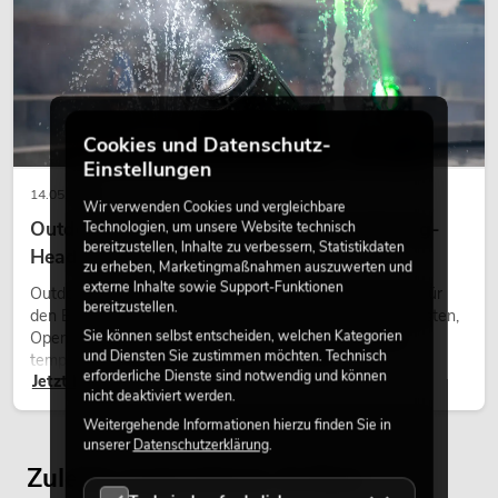
Cookies und Datenschutz-
Einstellungen
14.05.2026
Wir verwenden Cookies und vergleichbare
Outdoor Moving-Heads: Wetterfeste Moving-
Technologien, um unsere Website technisch
bereitzustellen, Inhalte zu verbessern, Statistikdaten
Heads bei Events
zu erheben, Marketingmaßnahmen auszuwerten und
externe Inhalte sowie Support-Funktionen
Outdoor Moving-Heads sind bewegliche Scheinwerfer für
bereitzustellen.
den Einsatz im Freien. Sie werden bei Festivals, Stadtfesten,
Sie können selbst entscheiden, welchen Kategorien
Open-Air-Konzerten, Architekturinszenierungen und
und Diensten Sie zustimmen möchten. Technisch
temporären Außeninstallationen eingesetzt.
erforderliche Dienste sind notwendig und können
Jetzt lesen
nicht deaktiviert werden.
Weitergehende Informationen hierzu finden Sie in
unserer
Datenschutzerklärung
.
Zuletzt angesehene Artikel