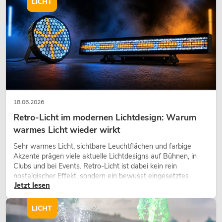
LICHT
18.06.2026
Retro-Licht im modernen Lichtdesign: Warum
warmes Licht wieder wirkt
Sehr warmes Licht, sichtbare Leuchtflächen und farbige
Akzente prägen viele aktuelle Lichtdesigns auf Bühnen, in
Clubs und bei Events. Retro-Licht ist dabei kein rein
nostalgischer Effekt, sondern ein bewusst eingesetztes
Jetzt lesen
Gestaltungsmittel: Es schafft Atmosphäre, gibt Szenen
Charakter und kann technische LED-Setups emotionaler
wirken lassen.
LICHT