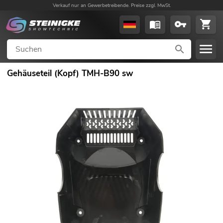
Verkauf nur an Gewerbetreibende. Preise zzgl. MwSt.
Gehäuseteil (Kopf) TMH-B90 sw