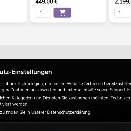
449,00
€
2.199
utz-Einstellungen
chbare Technologien, um unsere Website technisch bereitzustellen,
LICHT
tingmaßnahmen auszuwerten und externe Inhalte sowie Support-Fun
lchen Kategorien und Diensten Sie zustimmen möchten. Technisch e
iviert werden.
u finden Sie in unserer
Datenschutzerklärung
.