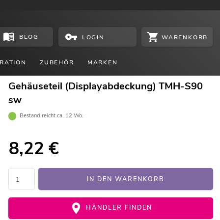
BLOG
WARENKORB
LOGIN
RATION
ZUBEHÖR
MARKEN
Gehäuseteil (Displayabdeckung) TMH-S90
sw
Bestand reicht ca. 12 Wo.
8,22
€
IN DEN WARENKORB
HÄNDLER FINDEN