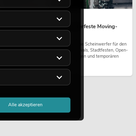
14.05.2026
Outdoor Moving-Heads: Wetterfeste Moving-
Heads bei Events
Outdoor Moving-Heads sind bewegliche Scheinwerfer für den
Einsatz im Freien. Sie werden bei Festivals, Stadtfesten, Open-
Air-Konzerten, Architekturinszenierungen und temporären
Außeninstallationen eingesetzt.
Jetzt lesen
Alle akzeptieren