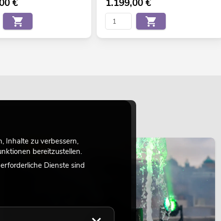
,00
€
1.199,00
€
 Inhalte zu verbessern,
LICHT
ktionen bereitzustellen.
rforderliche Dienste sind