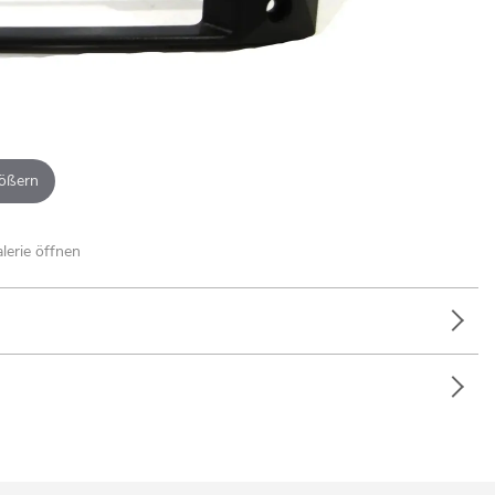
ößern
alerie öffnen