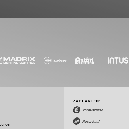
ZAHLARTEN:
t
Vorauskasse
Ratenkauf
ngungen