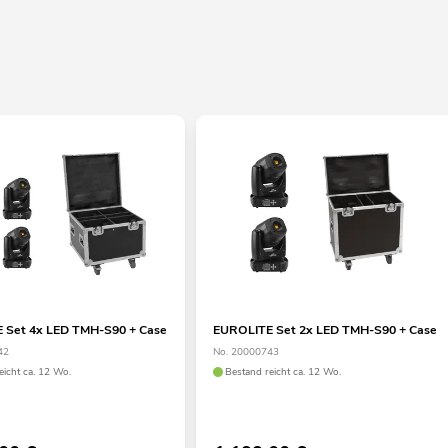
 Set 4x LED TMH-S90 + Case
EUROLITE Set 2x LED TMH-S90 + Case
42
No. 20000743
eicht ca. 12 Wo.
Bestand reicht ca. 12 Wo.