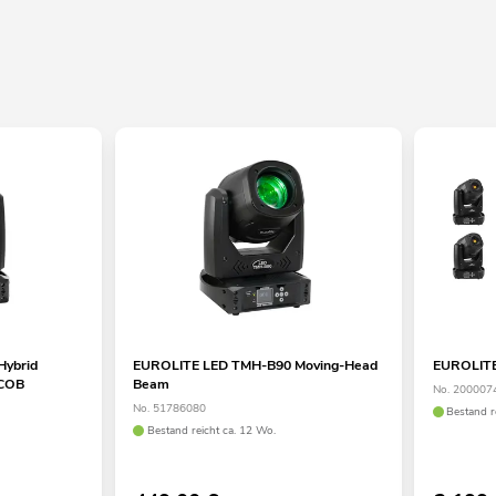
Hybrid
EUROLITE LED TMH-B90 Moving-Head
EUROLITE
 COB
Beam
No. 200007
No. 51786080
Bestand r
Bestand reicht ca. 12 Wo.