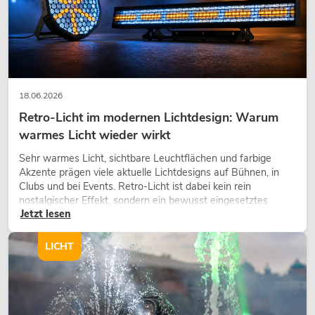
18.06.2026
Retro-Licht im modernen Lichtdesign: Warum
warmes Licht wieder wirkt
Sehr warmes Licht, sichtbare Leuchtflächen und farbige
EUROLITE Set 4x AKKU TL-3 QCL
RGB+UV Trusslight + SB-4 Soft-Bag
Akzente prägen viele aktuelle Lichtdesigns auf Bühnen, in
Clubs und bei Events. Retro-Licht ist dabei kein rein
No. 20000852
nostalgischer Effekt, sondern ein bewusst eingesetztes
Bestand reicht ca. 12 Wo.
Jetzt lesen
Gestaltungsmittel: Es schafft Atmosphäre, gibt Szenen
Charakter und kann technische LED-Setups emotionaler
wirken lassen.
549,00
€
LICHT