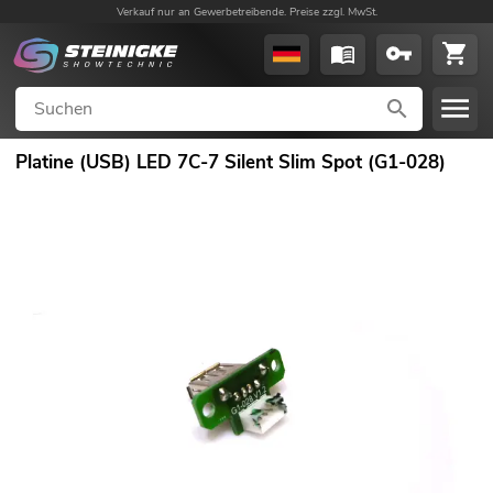
Verkauf nur an Gewerbetreibende. Preise zzgl. MwSt.
Platine (USB) LED 7C-7 Silent Slim Spot (G1-028)