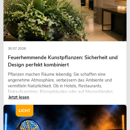
30.07.2026
Feuerhemmende Kunstpflanzen: Sicherheit und
Design perfekt kombiniert
EUROLITE Set 4x LED 7C-12 Silent
Pflanzen machen Räume lebendig. Sie schaffen eine
Slim Spot + Case
angenehme Atmosphäre, verbessern das Ambiente und
No. 20000682
vermitteln Natürlichkeit. Ob in Hotels, Restaurants,
nur noch wenige verfügbar
Einkaufszentren, Bürogebäuden oder auf Messeständen:
Jetzt lesen
eine hochwertige Begrünung gehört heute längst zum
modernen Raumkonzept.
1.649,00
€
LICHT