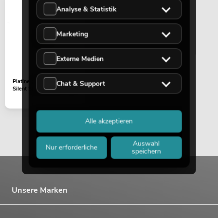
Analyse & Statistik
EUROLITE Set 4x AKKU TL-3 QCL
RGB+UV Trusslight + Case mit
Marketing
Ladefunktion
No. 20000854
Bestand reicht ca. 12 Wo.
Externe Medien
739,00
€
Platine (USB) LED 7C-7
Chat & Support
Silent Slim Spot (G1-028)
Alle akzeptieren
Auswahl
Nur erforderliche
speichern
Unsere Marken