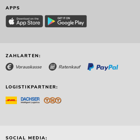
APPS
ZAHLARTEN:
EUROLITE LED Theatre COB 100 WW
No. 41602010
Vorauskasse
Ratenkauf
Bestand reicht ca. 12 Wo.
LOGISTIKPARTNER:
199,00
€
SOCIAL MEDIA: