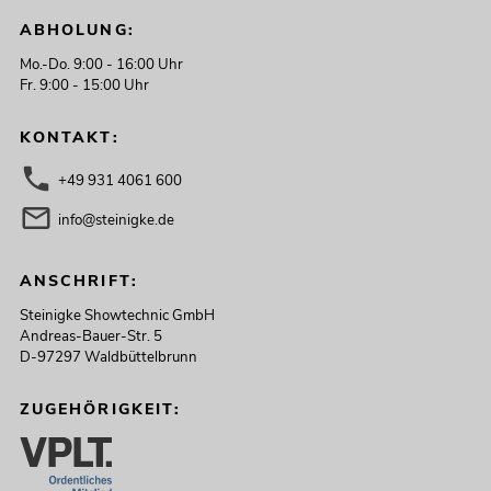
ABHOLUNG:
Mo.-Do. 9:00 - 16:00 Uhr
Fr. 9:00 - 15:00 Uhr
EUROLITE Set 3x AKKU PT-100/32
Pixel DMX Tube + Soft-Bag
KONTAKT:
No. 20001019
Bestand reicht ca. 12 Wo.
+49 931 4061 600
info@steinigke.de
799,00
€
ANSCHRIFT:
Steinigke Showtechnic GmbH
Andreas-Bauer-Str. 5
D-97297 Waldbüttelbrunn
ZUGEHÖRIGKEIT: