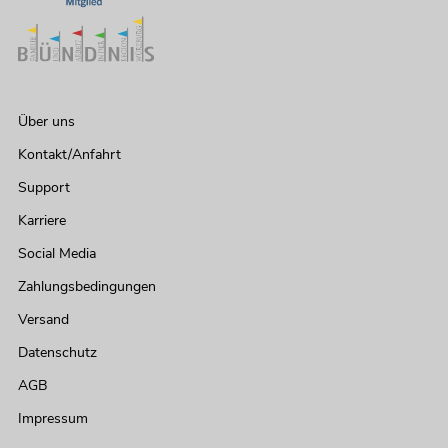
EUROLITE LED PLL-704 3200K Panel
Artikel nicht mehr verfügbar
No. 40001830
Über uns
Kontakt/Anfahrt
Support
Karriere
Social Media
Zahlungsbedingungen
Versand
EUROLITE LED PLL-168 CW/WW
Datenschutz
Panel
Artikel nicht mehr verfügbar
No. 40001850
AGB
Impressum