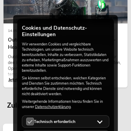
Cookies und Datenschutz-
14.05.2026
Einstellungen
Outdoor Moving-Heads: Wetterfeste Moving-
Wir verwenden Cookies und vergleichbare
Heads bei Events
Technologien, um unsere Website technisch
bereitzustellen, Inhalte zu verbessern, Statistikdaten
Outdoor Moving-Heads sind bewegliche Scheinwerfer für
EUROLITE Set 4x AKKU TL-3 QCL
zu erheben, Marketingmaßnahmen auszuwerten und
den Einsatz im Freien. Sie werden bei Festivals, Stadtfesten,
RGB+UV Trusslight + Case
externe Inhalte sowie Support-Funktionen
Open-Air-Konzerten, Architekturinszenierungen und
Artikel nicht mehr verfügbar
No. 20000853
bereitzustellen.
temporären Außeninstallationen eingesetzt.
Sie können selbst entscheiden, welchen Kategorien
Jetzt lesen
und Diensten Sie zustimmen möchten. Technisch
erforderliche Dienste sind notwendig und können
nicht deaktiviert werden.
Weitergehende Informationen hierzu finden Sie in
Zuletzt angesehene Artikel
unserer
Datenschutzerklärung
.
Technisch erforderlich