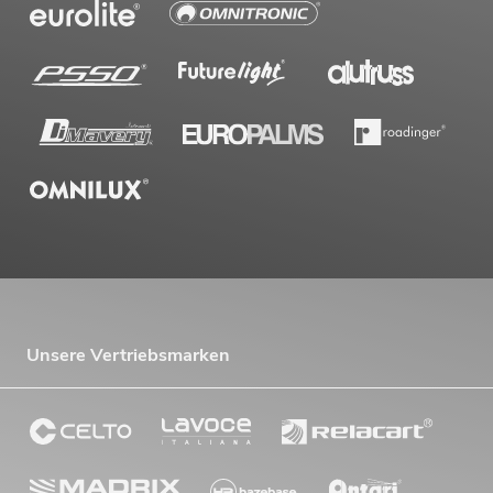
OMNITRONIC PAS MK3 Performer Set
Artikel nicht mehr verfügbar
No. 20000745
Unsere Vertriebsmarken