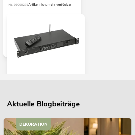
Artikel nicht mehr verfügbar
No. 09000279
OMNITRONIC DJP-900NET Class-D
Verstärker mit Internetradio
No. 10451604
Bestand reicht ca. 12 Wo.
Aktuelle Blogbeiträge
459,00
€
DEKORATION