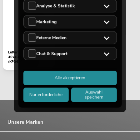
PSSO PA Set PRO M MK2
Analyse & Statistik
Artikel nicht mehr verfügbar
No. 20000457
Marketing
Externe Medien
Lüfter 24V/0,07A
Chat & Support
40x40x20mm
(KFO420S2MR-R)
Alle akzeptieren
PSSO PA Set PRO L MK2
Artikel nicht mehr verfügbar
No. 20000458
Auswahl
Nur erforderliche
speichern
Unsere Marken