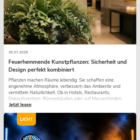
30.07.2026
Feuerhemmende Kunstpflanzen: Sicherheit und
Design perfekt kombiniert
OMNITRONIC XDA-1002 Class-D-
Verstärker
Pflanzen machen Räume lebendig. Sie schaffen eine
angenehme Atmosphäre, verbessern das Ambiente und
No. 10451635
vermitteln Natürlichkeit. Ob in Hotels, Restaurants,
Bestand reicht ca. 12 Wo.
Einkaufszentren, Bürogebäuden oder auf Messeständen:
Jetzt lesen
eine hochwertige Begrünung gehört heute längst zum
modernen Raumkonzept.
345,00
€
LICHT