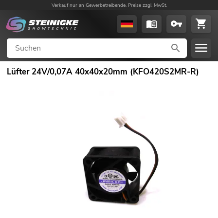
Verkauf nur an Gewerbetreibende. Preise zzgl. MwSt.
Lüfter 24V/0,07A 40x40x20mm (KFO420S2MR-R)