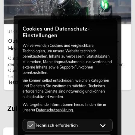
Cookies und Datenschutz-
14.05.2026
Einstellungen
Outdoor Moving-Heads: Wetterfeste Moving-
Wir verwenden Cookies und vergleichbare
Heads bei Events
Technologien, um unsere Website technisch
PSSO PA Set PRO S MK2
bereitzustellen, Inhalte zu verbessern, Statistikdaten
Outdoor Moving-Heads sind bewegliche Scheinwerfer für
Artikel nicht mehr verfügbar
No. 20000456
zu erheben, Marketingmaßnahmen auszuwerten und
den Einsatz im Freien. Sie werden bei Festivals, Stadtfesten,
externe Inhalte sowie Support-Funktionen
Open-Air-Konzerten, Architekturinszenierungen und
bereitzustellen.
temporären Außeninstallationen eingesetzt.
Sie können selbst entscheiden, welchen Kategorien
Jetzt lesen
und Diensten Sie zustimmen möchten. Technisch
erforderliche Dienste sind notwendig und können
nicht deaktiviert werden.
Weitergehende Informationen hierzu finden Sie in
Zuletzt angesehene Artikel
unserer
Datenschutzerklärung
.
Technisch erforderlich