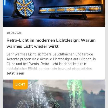
18.06.2026
Retro-Licht im modernen Lichtdesign: Warum
warmes Licht wieder wirkt
OMNITRONIC XDA-2402 Class-D-
Sehr warmes Licht, sichtbare Leuchtflächen und farbige
Verstärker
Akzente prägen viele aktuelle Lichtdesigns auf Bühnen, in
No. 10451636
Clubs und bei Events. Retro-Licht ist dabei kein rein
Bestand reicht ca. 12 Wo.
nostalgischer Effekt, sondern ein bewusst eingesetztes
Jetzt lesen
Gestaltungsmittel: Es schafft Atmosphäre, gibt Szenen
Charakter und kann technische LED-Setups emotionaler
549,00
€
wirken lassen.
LICHT