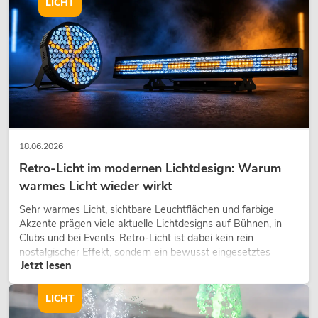
LICHT
EUROLITE Set LED KLS-3002 + STV-
40S-WOT Stahlstativ
Artikel nicht mehr verfügbar
No. 20000719
18.06.2026
Retro-Licht im modernen Lichtdesign: Warum
warmes Licht wieder wirkt
Sehr warmes Licht, sichtbare Leuchtflächen und farbige
EUROLITE Set LED KLS-902 +
Akzente prägen viele aktuelle Lichtdesigns auf Bühnen, in
Controller + STV-40S-WOT Stahlstativ
Clubs und bei Events. Retro-Licht ist dabei kein rein
Artikel nicht mehr verfügbar
No. 20000720
nostalgischer Effekt, sondern ein bewusst eingesetztes
Jetzt lesen
Gestaltungsmittel: Es schafft Atmosphäre, gibt Szenen
Charakter und kann technische LED-Setups emotionaler
wirken lassen.
LICHT