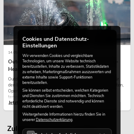
Cookies und Datenschutz-
EUROLITE Set LED KLS-902 + STV-
Einstellungen
40S-WOT Stahlstativ
14.05.2026
Artikel nicht mehr verfügbar
No. 20000721
Wir verwenden Cookies und vergleichbare
Outdoor Moving-Heads: Wetterfeste Moving-
Technologien, um unsere Website technisch
bereitzustellen, Inhalte zu verbessern, Statistikdaten
Heads bei Events
zu erheben, Marketingmaßnahmen auszuwerten und
externe Inhalte sowie Support-Funktionen
Outdoor Moving-Heads sind bewegliche Scheinwerfer für
bereitzustellen.
den Einsatz im Freien. Sie werden bei Festivals, Stadtfesten,
Sie können selbst entscheiden, welchen Kategorien
Open-Air-Konzerten, Architekturinszenierungen und
und Diensten Sie zustimmen möchten. Technisch
temporären Außeninstallationen eingesetzt.
erforderliche Dienste sind notwendig und können
Jetzt lesen
nicht deaktiviert werden.
Weitergehende Informationen hierzu finden Sie in
unserer
Datenschutzerklärung
.
Zuletzt angesehene Artikel
EUROLITE Set LED KLS-902 + STV-60-
WOT EU Stahlstativ schwarz