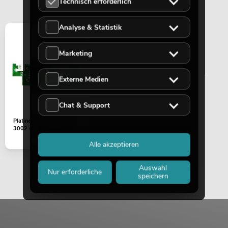
Technisch erforderlich
Artikel nicht mehr verfügbar
No. 20000734
Analyse & Statistik
Marketing
Externe Medien
Chat & Support
Platine (DMX) LED KLS-
3002 (CRT AS WL SS)
EUROLITE Set LED KLS-3002 + STV-
60-WOT EU Stahlstativ schwarz
Alle akzeptieren
Artikel nicht mehr verfügbar
No. 20000735
Auswahl
Nur erforderliche
speichern