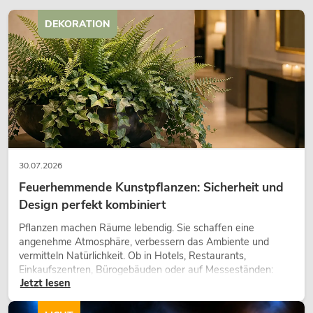
DEKORATION
EUROLITE Set LED KLS-3002 +
Controller + STV-40S-WOT Stahlstativ
Artikel nicht mehr verfügbar
No. 20000718
30.07.2026
Feuerhemmende Kunstpflanzen: Sicherheit und
Design perfekt kombiniert
Pflanzen machen Räume lebendig. Sie schaffen eine
angenehme Atmosphäre, verbessern das Ambiente und
vermitteln Natürlichkeit. Ob in Hotels, Restaurants,
Einkaufszentren, Bürogebäuden oder auf Messeständen:
Jetzt lesen
eine hochwertige Begrünung gehört heute längst zum
modernen Raumkonzept.