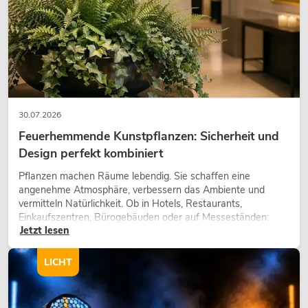
30.07.2026
Feuerhemmende Kunstpflanzen: Sicherheit und
Design perfekt kombiniert
Pflanzen machen Räume lebendig. Sie schaffen eine
angenehme Atmosphäre, verbessern das Ambiente und
vermitteln Natürlichkeit. Ob in Hotels, Restaurants,
Einkaufszentren, Bürogebäuden oder auf Messeständen:
Jetzt lesen
eine hochwertige Begrünung gehört heute längst zum
modernen Raumkonzept.
LICHT