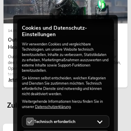
Cookies und Datenschutz-
14.05.2026
Einstellungen
Outdoor Moving-Heads: Wetterfeste Moving-
Wir verwenden Cookies und vergleichbare
Heads bei Events
Technologien, um unsere Website technisch
bereitzustellen, Inhalte zu verbessern, Statistikdaten
Outdoor Moving-Heads sind bewegliche Scheinwerfer für
zu erheben, Marketingmaßnahmen auszuwerten und
den Einsatz im Freien. Sie werden bei Festivals, Stadtfesten,
externe Inhalte sowie Support-Funktionen
Open-Air-Konzerten, Architekturinszenierungen und
bereitzustellen.
temporären Außeninstallationen eingesetzt.
Sie können selbst entscheiden, welchen Kategorien
Jetzt lesen
und Diensten Sie zustimmen möchten. Technisch
erforderliche Dienste sind notwendig und können
nicht deaktiviert werden.
Weitergehende Informationen hierzu finden Sie in
Zuletzt angesehene Artikel
unserer
Datenschutzerklärung
.
Technisch erforderlich