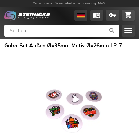
Verkauf nur an Gewerbetreibende. Preise zzgl. MwSt.
Gobo-Set Außen Ø=35mm Motiv Ø=26mm LP-7