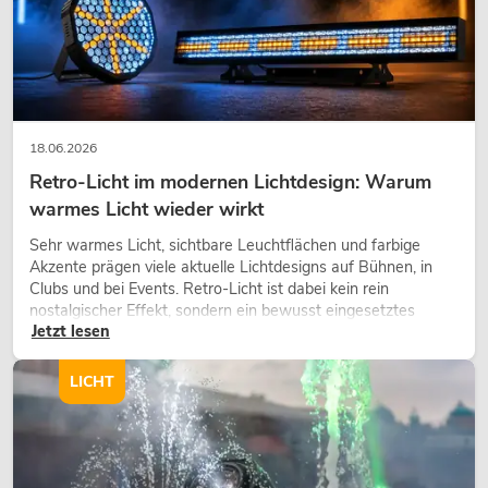
18.06.2026
Retro-Licht im modernen Lichtdesign: Warum
warmes Licht wieder wirkt
Sehr warmes Licht, sichtbare Leuchtflächen und farbige
Akzente prägen viele aktuelle Lichtdesigns auf Bühnen, in
Clubs und bei Events. Retro-Licht ist dabei kein rein
nostalgischer Effekt, sondern ein bewusst eingesetztes
Jetzt lesen
Gestaltungsmittel: Es schafft Atmosphäre, gibt Szenen
Charakter und kann technische LED-Setups emotionaler
wirken lassen.
LICHT