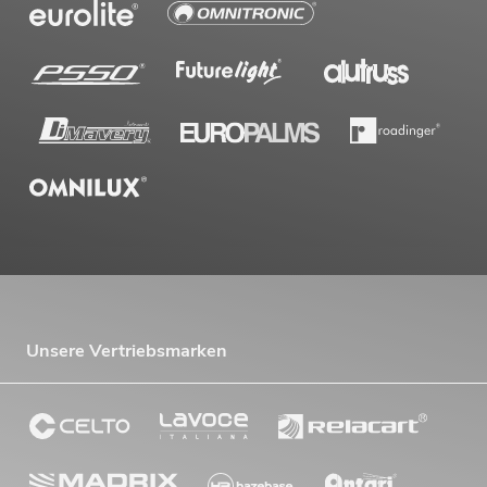
EUROLITE LED TMH-H90 Hybrid
Moving-Head Spot/Wash COB ws
No. 51786078
Bestand reicht ca. 12 Wo.
499,00
€
Unsere Vertriebsmarken
EUROLITE LED TMH-B90 Moving-Head
Beam