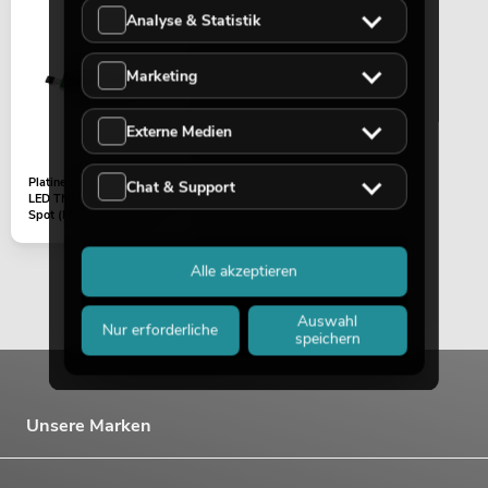
Analyse & Statistik
EUROLITE LED TMH-H90 Hybrid
Moving-Head Spot/Wash COB
Marketing
No. 51786077
Bestand reicht ca. 12 Wo.
Externe Medien
499,00
€
Platine (Magnetsensor)
Chat & Support
LED TMH-13 Moving-Head
Spot (HY-Hall 111119...
Alle akzeptieren
Auswahl
Nur erforderliche
speichern
Unsere Marken