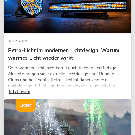
EUROLITE LED TMH-S30 Moving-Head
Spot
No. 51786070
18.06.2026
Bestand reicht ca. 12 Wo.
Retro-Licht im modernen Lichtdesign: Warum
warmes Licht wieder wirkt
249,00
€
Sehr warmes Licht, sichtbare Leuchtflächen und farbige
Akzente prägen viele aktuelle Lichtdesigns auf Bühnen, in
Clubs und bei Events. Retro-Licht ist dabei kein rein
nostalgischer Effekt, sondern ein bewusst eingesetztes
Jetzt lesen
Gestaltungsmittel: Es schafft Atmosphäre, gibt Szenen
Charakter und kann technische LED-Setups emotionaler
wirken lassen.
LICHT