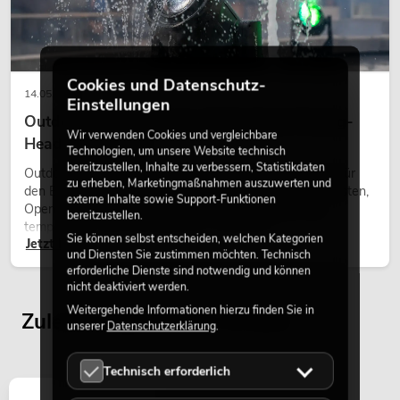
EUROLITE LED TMH-S90 Moving-Head
Spot
Cookies und Datenschutz-
No. 51786075
14.05.2026
Einstellungen
Bestand reicht ca. 12 Wo.
Outdoor Moving-Heads: Wetterfeste Moving-
Wir verwenden Cookies und vergleichbare
Heads bei Events
Technologien, um unsere Website technisch
449,00
€
bereitzustellen, Inhalte zu verbessern, Statistikdaten
Outdoor Moving-Heads sind bewegliche Scheinwerfer für
zu erheben, Marketingmaßnahmen auszuwerten und
den Einsatz im Freien. Sie werden bei Festivals, Stadtfesten,
externe Inhalte sowie Support-Funktionen
Open-Air-Konzerten, Architekturinszenierungen und
bereitzustellen.
temporären Außeninstallationen eingesetzt.
Sie können selbst entscheiden, welchen Kategorien
Jetzt lesen
und Diensten Sie zustimmen möchten. Technisch
erforderliche Dienste sind notwendig und können
nicht deaktiviert werden.
Weitergehende Informationen hierzu finden Sie in
Zuletzt angesehene Artikel
unserer
Datenschutzerklärung
.
Technisch erforderlich