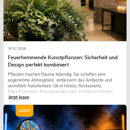
EUROLITE LED TMH-W63 Moving-
Head Zoom Wash
No. 51785885
30.07.2026
Bestand reicht ca. 12 Wo.
Feuerhemmende Kunstpflanzen: Sicherheit und
Design perfekt kombiniert
299,00
€
Pflanzen machen Räume lebendig. Sie schaffen eine
angenehme Atmosphäre, verbessern das Ambiente und
vermitteln Natürlichkeit. Ob in Hotels, Restaurants,
Einkaufszentren, Bürogebäuden oder auf Messeständen:
Jetzt lesen
eine hochwertige Begrünung gehört heute längst zum
modernen Raumkonzept.
LICHT