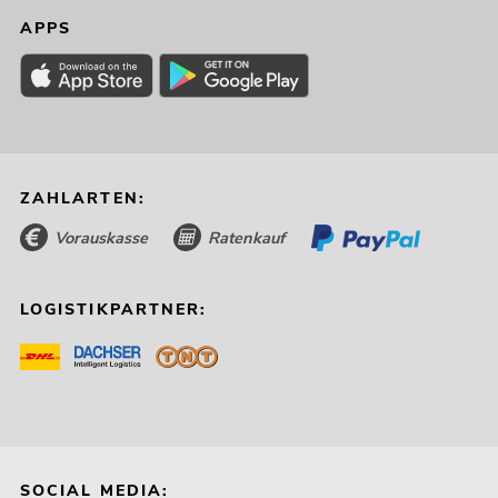
APPS
EUROLITE Set 2x LED TMH-S90 + Case
No. 20000743
Bestand reicht ca. 12 Wo.
1.199,00
€
ZAHLARTEN:
Vorauskasse
Ratenkauf
LOGISTIKPARTNER:
SOCIAL MEDIA: