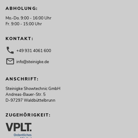
ABHOLUNG:
Mo.-Do. 9:00 - 16:00 Uhr
Fr. 9:00 - 15:00 Uhr
KONTAKT:
+49 931 4061 600
info@steinigke.de
EUROLITE Set 2x LED TMH-S200 +
ANSCHRIFT:
Case
Artikel nicht mehr verfügbar
No. 20000737
Steinigke Showtechnic GmbH
Andreas-Bauer-Str. 5
D-97297 Waldbüttelbrunn
ZUGEHÖRIGKEIT: