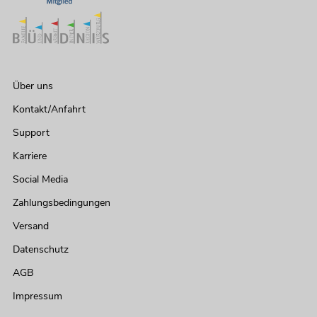
EUROLITE Set 4x LED TMH-S90 + Case
No. 20000742
Bestand reicht ca. 12 Wo.
Über uns
Kontakt/Anfahrt
Support
2.199,00
€
Karriere
Social Media
Zahlungsbedingungen
Versand
Datenschutz
AGB
Impressum