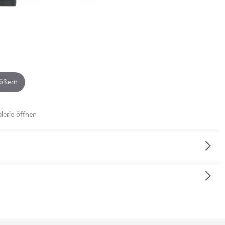
ößern
alerie öffnen