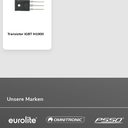
PSSO QCA-6400 4-Kana
SMPS
Transistor IGBT M1900
Artikel nicht 
No. 10451696
Unsere Marken
PSSO QCA-10000 4-Ka
SMPS
Artikel nich
No. 10451697