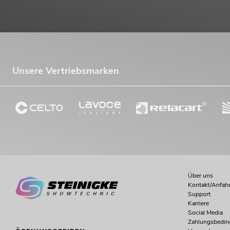
Unsere Vertriebsmarken
PSSO Amp Set MK2 f
Artikel n
No. 11041068
Über uns
Kontakt/Anfahr
Support
Karriere
Social Media
Zahlungsbedi