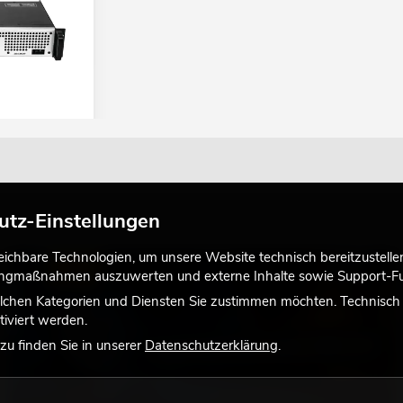
fe
utz-Einstellungen
chbare Technologien, um unsere Website technisch bereitzustellen,
LICHT
tingmaßnahmen auszuwerten und externe Inhalte sowie Support-Fun
lchen Kategorien und Diensten Sie zustimmen möchten. Technisch e
iviert werden.
u finden Sie in unserer
Datenschutzerklärung
.