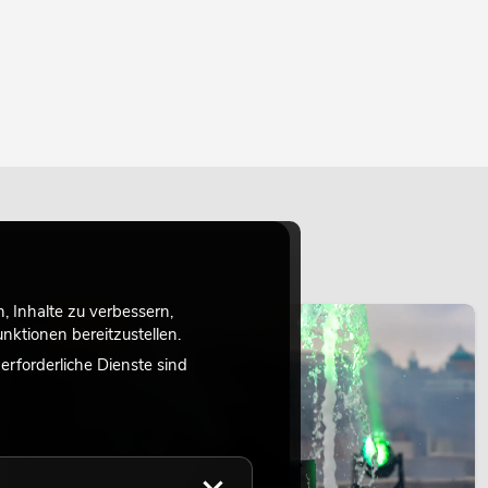
 Inhalte zu verbessern,
LICHT
ktionen bereitzustellen.
rforderliche Dienste sind