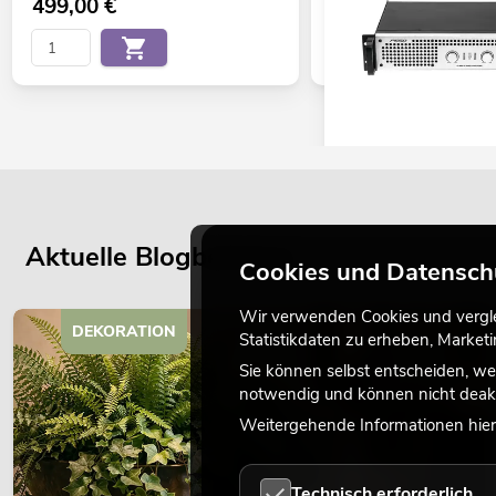
499,00
€
PSSO DDA-3500 Endstu
No. 10451687
Liefertermin nicht bekannt
Aktuelle Blogbeiträge
Cookies und Datensch
599,00
€
Wir verwenden Cookies und verglei
DEKORATION
Statistikdaten zu erheben, Marke
Sie können selbst entscheiden, we
notwendig und können nicht deakt
Weitergehende Informationen hierz
Technisch erforderlich