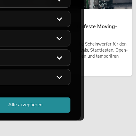
14.05.2026
Outdoor Moving-Heads: Wetterfeste Moving-
Heads bei Events
Outdoor Moving-Heads sind bewegliche Scheinwerfer für den
Einsatz im Freien. Sie werden bei Festivals, Stadtfesten, Open-
Air-Konzerten, Architekturinszenierungen und temporären
Außeninstallationen eingesetzt.
Jetzt lesen
Alle akzeptieren