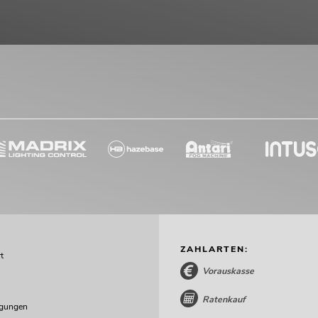
ür Line-Array S
icht mehr verfügbar
ZAHLARTEN:
t
Vorauskasse
Ratenkauf
ngungen