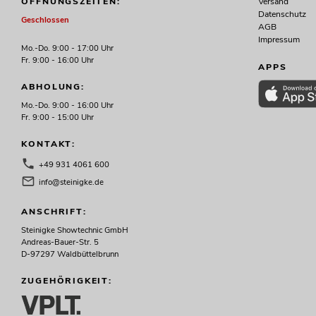
Versand
ÖFFNUNGSZEITEN:
Datenschutz
Geschlossen
PSSO Amp Set MK2
AGB
Impressum
Artikel
No. 11041069
Mo.-Do. 9:00 - 17:00 Uhr
Fr. 9:00 - 16:00 Uhr
APPS
ABHOLUNG:
Mo.-Do. 9:00 - 16:00 Uhr
Fr. 9:00 - 15:00 Uhr
KONTAKT:
+49 931 4061 600
info@steinigke.de
ANSCHRIFT:
PSSO Amp Set M
Artik
Steinigke Showtechnic GmbH
No. 11041070
Andreas-Bauer-Str. 5
D-97297 Waldbüttelbrunn
ZUGEHÖRIGKEIT: