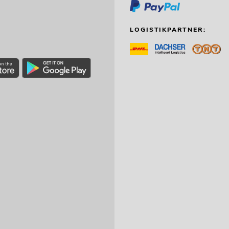
 für Line-Array M
LOGISTIKPARTNER:
 nicht mehr verfügbar
K2 für Line-Array L
el nicht mehr verfügbar