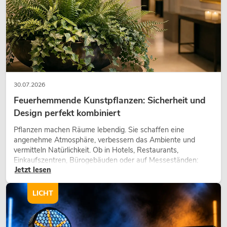
30.07.2026
Feuerhemmende Kunstpflanzen: Sicherheit und
Design perfekt kombiniert
Pflanzen machen Räume lebendig. Sie schaffen eine
angenehme Atmosphäre, verbessern das Ambiente und
vermitteln Natürlichkeit. Ob in Hotels, Restaurants,
Einkaufszentren, Bürogebäuden oder auf Messeständen:
Jetzt lesen
eine hochwertige Begrünung gehört heute längst zum
modernen Raumkonzept.
LICHT