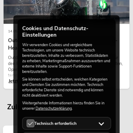
Cookies und Datenschutz-
14.05.2026
Einstellungen
Outdoor Moving-Heads: Wetterfeste Moving-
Wir verwenden Cookies und vergleichbare
Heads bei Events
Technologien, um unsere Website technisch
bereitzustellen, Inhalte zu verbessern, Statistikdaten
Outdoor Moving-Heads sind bewegliche Scheinwerfer für
zu erheben, Marketingmaßnahmen auszuwerten und
den Einsatz im Freien. Sie werden bei Festivals, Stadtfesten,
externe Inhalte sowie Support-Funktionen
Open-Air-Konzerten, Architekturinszenierungen und
bereitzustellen.
temporären Außeninstallationen eingesetzt.
Sie können selbst entscheiden, welchen Kategorien
Jetzt lesen
und Diensten Sie zustimmen möchten. Technisch
erforderliche Dienste sind notwendig und können
nicht deaktiviert werden.
Weitergehende Informationen hierzu finden Sie in
Zuletzt angesehene Artikel
unserer
Datenschutzerklärung
.
Technisch erforderlich