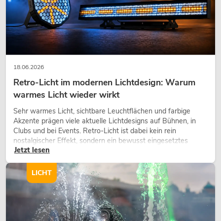
18.06.2026
Retro-Licht im modernen Lichtdesign: Warum
warmes Licht wieder wirkt
Sehr warmes Licht, sichtbare Leuchtflächen und farbige
Akzente prägen viele aktuelle Lichtdesigns auf Bühnen, in
Clubs und bei Events. Retro-Licht ist dabei kein rein
nostalgischer Effekt, sondern ein bewusst eingesetztes
Jetzt lesen
Gestaltungsmittel: Es schafft Atmosphäre, gibt Szenen
Charakter und kann technische LED-Setups emotionaler
wirken lassen.
LICHT