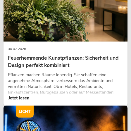
30.07.2026
Feuerhemmende Kunstpflanzen: Sicherheit und
Design perfekt kombiniert
Pflanzen machen Räume lebendig. Sie schaffen eine
angenehme Atmosphäre, verbessern das Ambiente und
vermitteln Natürlichkeit. Ob in Hotels, Restaurants,
Einkaufszentren, Bürogebäuden oder auf Messeständen:
Jetzt lesen
eine hochwertige Begrünung gehört heute längst zum
modernen Raumkonzept.
LICHT