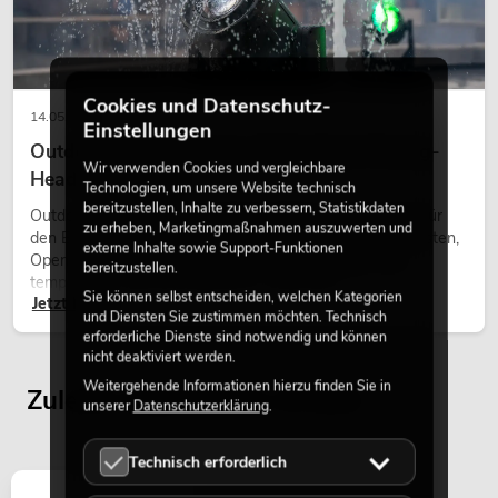
Cookies und Datenschutz-
14.05.2026
Einstellungen
Outdoor Moving-Heads: Wetterfeste Moving-
Wir verwenden Cookies und vergleichbare
Heads bei Events
Technologien, um unsere Website technisch
bereitzustellen, Inhalte zu verbessern, Statistikdaten
Outdoor Moving-Heads sind bewegliche Scheinwerfer für
zu erheben, Marketingmaßnahmen auszuwerten und
den Einsatz im Freien. Sie werden bei Festivals, Stadtfesten,
externe Inhalte sowie Support-Funktionen
Open-Air-Konzerten, Architekturinszenierungen und
bereitzustellen.
temporären Außeninstallationen eingesetzt.
Sie können selbst entscheiden, welchen Kategorien
Jetzt lesen
und Diensten Sie zustimmen möchten. Technisch
erforderliche Dienste sind notwendig und können
nicht deaktiviert werden.
Weitergehende Informationen hierzu finden Sie in
Zuletzt angesehene Artikel
unserer
Datenschutzerklärung
.
Technisch erforderlich