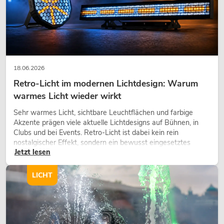
18.06.2026
Retro-Licht im modernen Lichtdesign: Warum
warmes Licht wieder wirkt
Sehr warmes Licht, sichtbare Leuchtflächen und farbige
Akzente prägen viele aktuelle Lichtdesigns auf Bühnen, in
Clubs und bei Events. Retro-Licht ist dabei kein rein
nostalgischer Effekt, sondern ein bewusst eingesetztes
Jetzt lesen
Gestaltungsmittel: Es schafft Atmosphäre, gibt Szenen
Charakter und kann technische LED-Setups emotionaler
wirken lassen.
LICHT