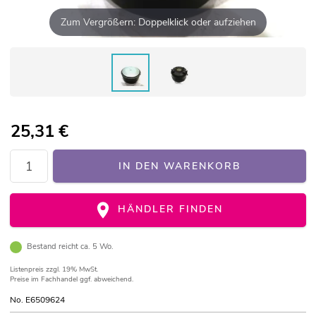
Zum Vergrößern: Doppelklick oder aufziehen
25,31
€
IN DEN WARENKORB
HÄNDLER FINDEN
Bestand reicht ca. 5 Wo.
Listenpreis
zzgl. 19% MwSt.
Preise im Fachhandel ggf. abweichend.
No. E6509624