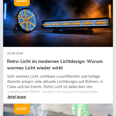
LICHT
18.06.2026
Retro-Licht im modernen Lichtdesign: Warum
warmes Licht wieder wirkt
Sehr warmes Licht, sichtbare Leuchtflächen und farbige
Akzente prägen viele aktuelle Lichtdesigns auf Bühnen, in
Clubs und bei Events. Retro-Licht ist dabei kein rein
nostalgischer Effekt, sondern ein bewusst eingesetztes
Jetzt lesen
Gestaltungsmittel: Es schafft Atmosphäre, gibt Szenen
Charakter und kann technische LED-Setups emotionaler
wirken lassen.
LICHT