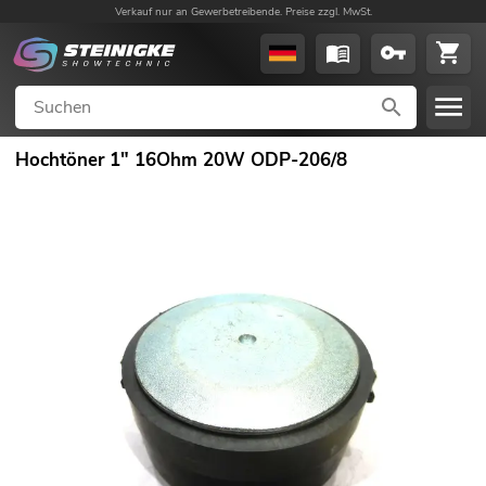
Verkauf nur an Gewerbetreibende. Preise zzgl. MwSt.
Hochtöner 1" 16Ohm 20W ODP-206/8