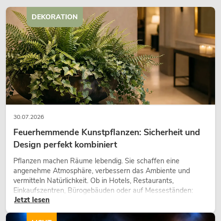
DEKORATION
30.07.2026
Feuerhemmende Kunstpflanzen: Sicherheit und
Design perfekt kombiniert
Pflanzen machen Räume lebendig. Sie schaffen eine
angenehme Atmosphäre, verbessern das Ambiente und
vermitteln Natürlichkeit. Ob in Hotels, Restaurants,
Einkaufszentren, Bürogebäuden oder auf Messeständen:
Jetzt lesen
eine hochwertige Begrünung gehört heute längst zum
modernen Raumkonzept.