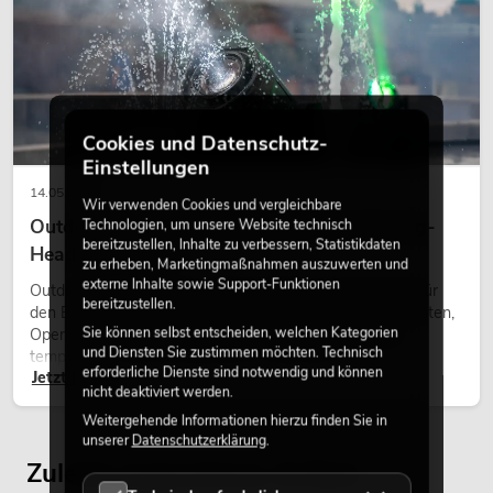
Cookies und Datenschutz-
Einstellungen
14.05.2026
Wir verwenden Cookies und vergleichbare
Outdoor Moving-Heads: Wetterfeste Moving-
Technologien, um unsere Website technisch
bereitzustellen, Inhalte zu verbessern, Statistikdaten
Heads bei Events
zu erheben, Marketingmaßnahmen auszuwerten und
externe Inhalte sowie Support-Funktionen
Outdoor Moving-Heads sind bewegliche Scheinwerfer für
bereitzustellen.
den Einsatz im Freien. Sie werden bei Festivals, Stadtfesten,
Sie können selbst entscheiden, welchen Kategorien
Open-Air-Konzerten, Architekturinszenierungen und
und Diensten Sie zustimmen möchten. Technisch
temporären Außeninstallationen eingesetzt.
erforderliche Dienste sind notwendig und können
Jetzt lesen
nicht deaktiviert werden.
Weitergehende Informationen hierzu finden Sie in
unserer
Datenschutzerklärung
.
Zuletzt angesehene Artikel