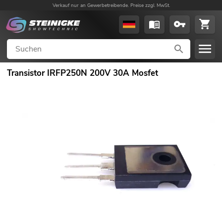
Verkauf nur an Gewerbetreibende. Preise zzgl. MwSt.
Transistor IRFP250N 200V 30A Mosfet