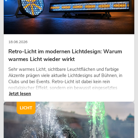
18.06.2026
Retro-Licht im modernen Lichtdesign: Warum
warmes Licht wieder wirkt
PSSO PA Set PRO S MK2
Sehr warmes Licht, sichtbare Leuchtflächen und farbige
Artikel nicht mehr verfügbar
No. 20000456
Akzente prägen viele aktuelle Lichtdesigns auf Bühnen, in
Clubs und bei Events. Retro-Licht ist dabei kein rein
nostalgischer Effekt, sondern ein bewusst eingesetztes
Jetzt lesen
Gestaltungsmittel: Es schafft Atmosphäre, gibt Szenen
Charakter und kann technische LED-Setups emotionaler
wirken lassen.
LICHT