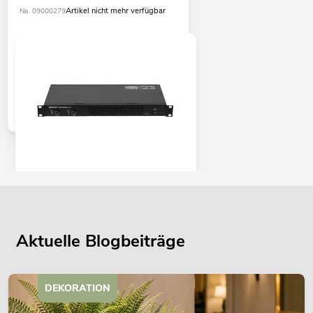
Artikel nicht mehr verfügbar
No. 09000279
OMNITRONIC XDA-1002 Class-D-
Verstärker
No. 10451635
Bestand reicht ca. 12 Wo.
Aktuelle Blogbeiträge
345,00
€
DEKORATION