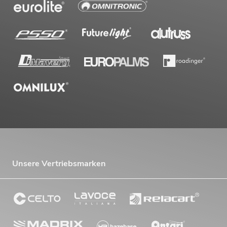
269,00
€
Unsere Vertriebsmarken
OMNITRONIC MA-240P ELA-
Mischverstärker
No. 80709632
Bestand reicht ca. 12 Wo.