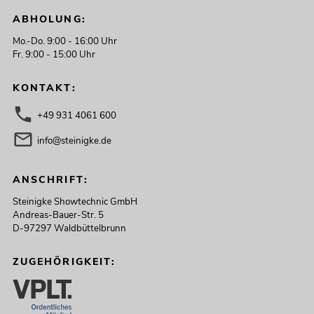
249,00
€
ABHOLUNG:
Mo.-Do. 9:00 - 16:00 Uhr
Fr. 9:00 - 15:00 Uhr
KONTAKT:
+49 931 4061 600
info@steinigke.de
ANSCHRIFT:
Steinigke Showtechnic GmbH
OMNITRONIC MAVZ-240.6P ELA-
Andreas-Bauer-Str. 5
Mischverstärker
D-97297 Waldbüttelbrunn
No. 80709789
Bestand reicht ca. 11 Wo.
ZUGEHÖRIGKEIT:
449,00
€