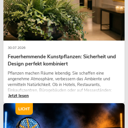
30.07.2026
Feuerhemmende Kunstpflanzen: Sicherheit und
Design perfekt kombiniert
OMNITRONIC XDA-2402 Class-D-
Verstärker
Pflanzen machen Räume lebendig. Sie schaffen eine
angenehme Atmosphäre, verbessern das Ambiente und
No. 10451636
vermitteln Natürlichkeit. Ob in Hotels, Restaurants,
Bestand reicht ca. 12 Wo.
Einkaufszentren, Bürogebäuden oder auf Messeständen:
Jetzt lesen
eine hochwertige Begrünung gehört heute längst zum
modernen Raumkonzept.
549,00
€
LICHT