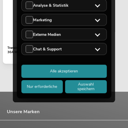
Analyse & Statistik
Marketing
OMNITRONIC PAS MK3 Performer Set
Externe Medien
Artikel nicht mehr verfügbar
No. 20000745
Transistor IRFP250N 200V
Chat & Support
30A Mosfet
Alle akzeptieren
Auswahl
Nur erforderliche
speichern
OMNITRONIC MA-120P ELA-
Unsere Marken
Mischverstärker
No. 80709622
Bestand reicht ca. 12 Wo.