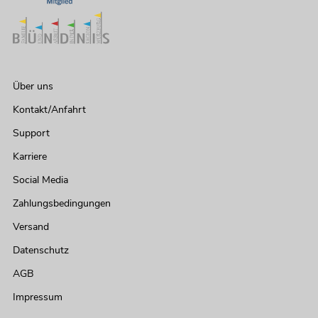
Über uns
Kontakt/Anfahrt
Support
Karriere
Social Media
OMNITRONIC MAVZ-360.6P ELA-
Zahlungsbedingungen
Mischverstärker
No. 80709793
Versand
Bestand reicht ca. 12 Wo.
Datenschutz
AGB
549,00
€
Impressum