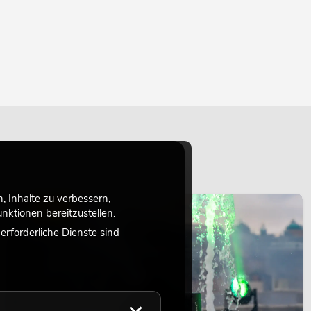
 Inhalte zu verbessern,
LICHT
ktionen bereitzustellen.
rforderliche Dienste sind