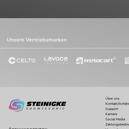
Bestand reicht ca. 12 Wo.
318,49
€
379,00 €
Unsere Vertriebsmarken
-16%
Über uns
Kontakt/Anfahr
EUROLITE LED KLS Laser Bar FX-
Support
Lichtset ws
Karriere
No. 51741096
Social Media
Bestand reicht ca. 12 Wo.
Zahlungsbedi