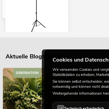
EUROLITE Set LED KLS Laser Bar FX +
M-3 Boxenhochständer
No. 20000172
Aktuelle Blogbeiträge
Bestand reicht ca. 12 Wo.
Cookies und Datensch
Wir verwenden Cookies und verglei
399,00
€
DEKORATION
Statistikdaten zu erheben, Marke
Sie können selbst entscheiden, we
notwendig und können nicht deakt
Weitergehende Informationen hierz
Technisch erforderlich