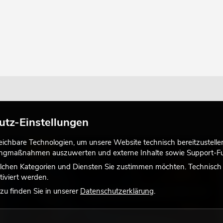
utz-Einstellungen
chbare Technologien, um unsere Website technisch bereitzustellen,
LICHT
tingmaßnahmen auszuwerten und externe Inhalte sowie Support-Fun
lchen Kategorien und Diensten Sie zustimmen möchten. Technisch e
iviert werden.
u finden Sie in unserer
Datenschutzerklärung
.