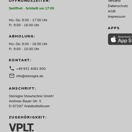
Versand
ÖFFNUNGSZEITEN:
Datenschutz
Geöffnet - Schließt um 17:00
AGB
335,29
€
399,00 €
Impressum
Mo.-Do. 9:00 - 17:00 Uhr
Fr. 9:00 - 16:00 Uhr
APPS
ABHOLUNG:
Mo.-Do. 9:00 - 16:00 Uhr
Fr. 9:00 - 15:00 Uhr
KONTAKT:
+49 931 4061 600
info@steinigke.de
ANSCHRIFT:
Steinigke Showtechnic GmbH
Andreas-Bauer-Str. 5
EUROLITE Set LED KLS Laser Bar FX-
D-97297 Waldbüttelbrunn
Lichtset weiß + BPS-2
Boxenhochständer weiß
ZUGEHÖRIGKEIT:
No. 20000920
Bestand reicht ca. 12 Wo.