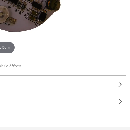
ößern
alerie öffnen