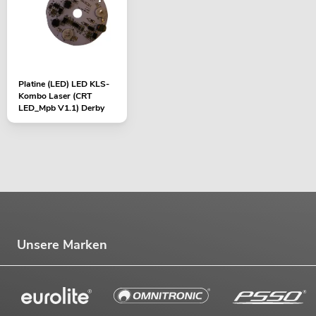
No. 20000451
Bestand reicht ca. 12 Wo.
419,00
€
Platine (LED) LED KLS-
Kombo Laser (CRT
LED_Mpb V1.1) Derby
-16%
Unsere Marken
EUROLITE LED KLS Laser Bar FX-
Lichtset
No. 51741090