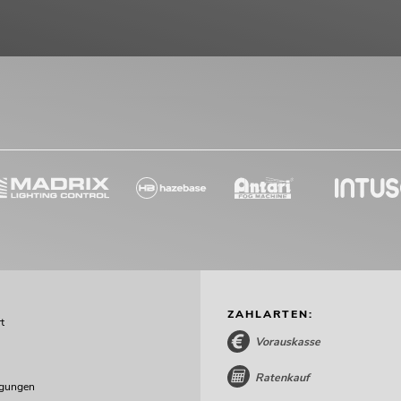
ZAHLARTEN:
t
Vorauskasse
Ratenkauf
ngungen