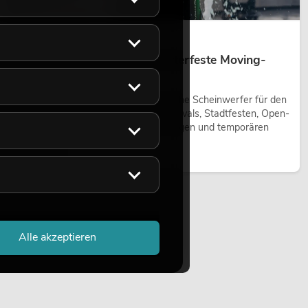
14.05.2026
Outdoor Moving-Heads: Wetterfeste Moving-
Heads bei Events
Outdoor Moving-Heads sind bewegliche Scheinwerfer für den
Einsatz im Freien. Sie werden bei Festivals, Stadtfesten, Open-
Air-Konzerten, Architekturinszenierungen und temporären
Außeninstallationen eingesetzt.
Jetzt lesen
Alle akzeptieren