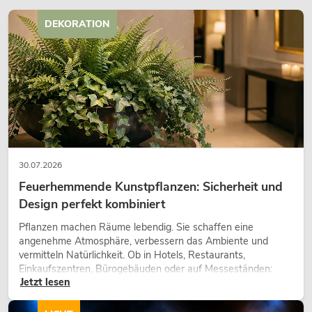
179,00
€
DEKORATION
30.07.2026
Feuerhemmende Kunstpflanzen: Sicherheit und
Design perfekt kombiniert
Pflanzen machen Räume lebendig. Sie schaffen eine
angenehme Atmosphäre, verbessern das Ambiente und
vermitteln Natürlichkeit. Ob in Hotels, Restaurants,
Einkaufszentren, Bürogebäuden oder auf Messeständen:
Jetzt lesen
eine hochwertige Begrünung gehört heute längst zum
modernen Raumkonzept.