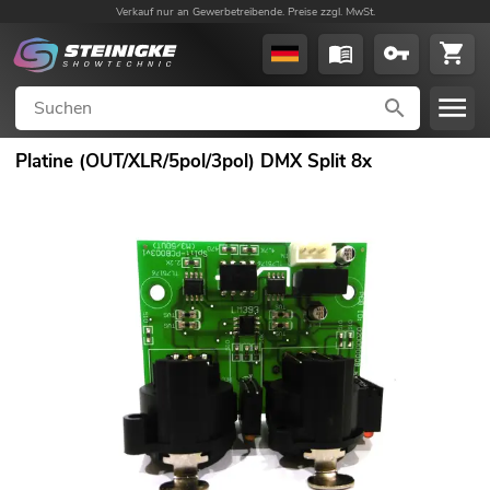
Verkauf nur an Gewerbetreibende. Preise zzgl. MwSt.
Platine (OUT/XLR/5pol/3pol) DMX Split 8x