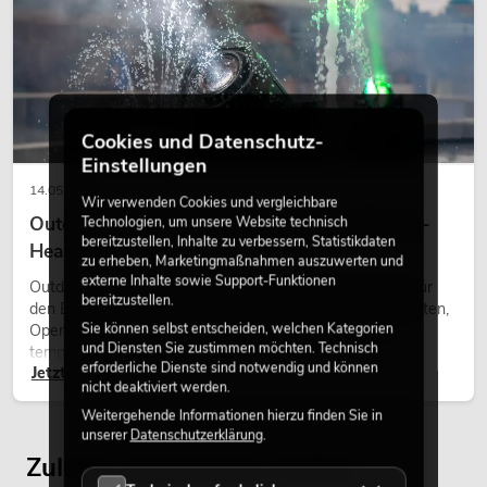
Cookies und Datenschutz-
Einstellungen
14.05.2026
Wir verwenden Cookies und vergleichbare
Outdoor Moving-Heads: Wetterfeste Moving-
Technologien, um unsere Website technisch
bereitzustellen, Inhalte zu verbessern, Statistikdaten
Heads bei Events
zu erheben, Marketingmaßnahmen auszuwerten und
externe Inhalte sowie Support-Funktionen
Outdoor Moving-Heads sind bewegliche Scheinwerfer für
bereitzustellen.
den Einsatz im Freien. Sie werden bei Festivals, Stadtfesten,
Sie können selbst entscheiden, welchen Kategorien
Open-Air-Konzerten, Architekturinszenierungen und
und Diensten Sie zustimmen möchten. Technisch
temporären Außeninstallationen eingesetzt.
erforderliche Dienste sind notwendig und können
Jetzt lesen
nicht deaktiviert werden.
Weitergehende Informationen hierzu finden Sie in
unserer
Datenschutzerklärung
.
Zuletzt angesehene Artikel