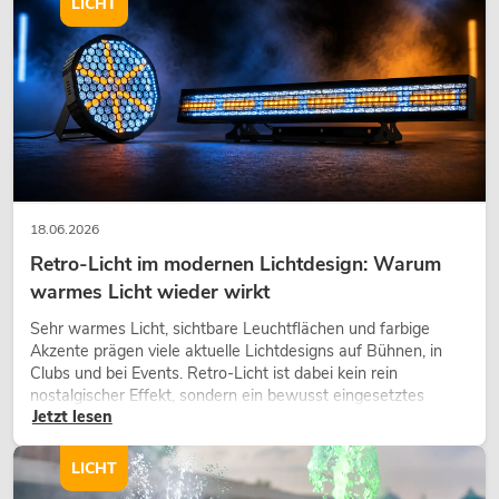
LICHT
18.06.2026
Retro-Licht im modernen Lichtdesign: Warum
warmes Licht wieder wirkt
Sehr warmes Licht, sichtbare Leuchtflächen und farbige
Akzente prägen viele aktuelle Lichtdesigns auf Bühnen, in
Clubs und bei Events. Retro-Licht ist dabei kein rein
nostalgischer Effekt, sondern ein bewusst eingesetztes
Jetzt lesen
Gestaltungsmittel: Es schafft Atmosphäre, gibt Szenen
Charakter und kann technische LED-Setups emotionaler
wirken lassen.
LICHT