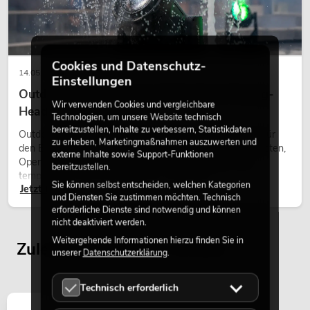
Cookies und Datenschutz-
14.05.2026
Einstellungen
Outdoor Moving-Heads: Wetterfeste Moving-
Wir verwenden Cookies und vergleichbare
Heads bei Events
Technologien, um unsere Website technisch
bereitzustellen, Inhalte zu verbessern, Statistikdaten
Outdoor Moving-Heads sind bewegliche Scheinwerfer für
zu erheben, Marketingmaßnahmen auszuwerten und
den Einsatz im Freien. Sie werden bei Festivals, Stadtfesten,
externe Inhalte sowie Support-Funktionen
Open-Air-Konzerten, Architekturinszenierungen und
bereitzustellen.
temporären Außeninstallationen eingesetzt.
Sie können selbst entscheiden, welchen Kategorien
Jetzt lesen
und Diensten Sie zustimmen möchten. Technisch
erforderliche Dienste sind notwendig und können
nicht deaktiviert werden.
Weitergehende Informationen hierzu finden Sie in
Zuletzt angesehene Artikel
unserer
Datenschutzerklärung
.
Technisch erforderlich