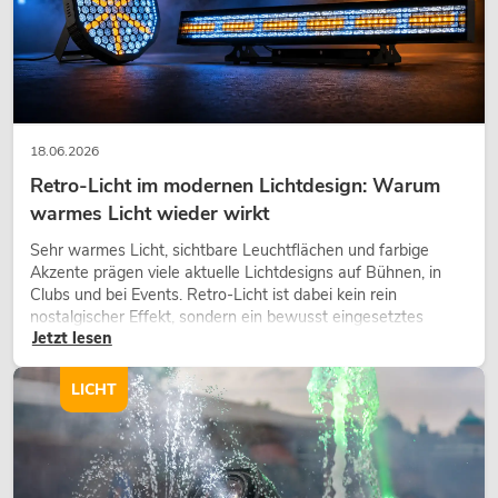
18.06.2026
Retro-Licht im modernen Lichtdesign: Warum
warmes Licht wieder wirkt
Sehr warmes Licht, sichtbare Leuchtflächen und farbige
Akzente prägen viele aktuelle Lichtdesigns auf Bühnen, in
Clubs und bei Events. Retro-Licht ist dabei kein rein
nostalgischer Effekt, sondern ein bewusst eingesetztes
Jetzt lesen
Gestaltungsmittel: Es schafft Atmosphäre, gibt Szenen
Charakter und kann technische LED-Setups emotionaler
wirken lassen.
LICHT