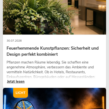
30.07.2026
Feuerhemmende Kunstpflanzen: Sicherheit und
Design perfekt kombiniert
Pflanzen machen Räume lebendig. Sie schaffen eine
angenehme Atmosphäre, verbessern das Ambiente und
vermitteln Natürlichkeit. Ob in Hotels, Restaurants,
Einkaufszentren, Bürogebäuden oder auf Messeständen:
Jetzt lesen
eine hochwertige Begrünung gehört heute längst zum
modernen Raumkonzept.
LICHT