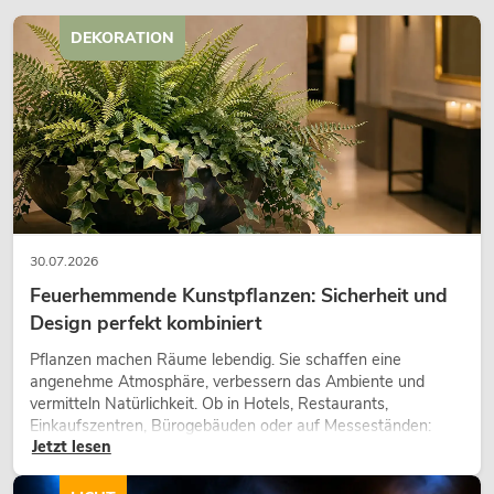
DEKORATION
OMNITRONIC MCS-1250 12-Kanal-
Verstärker
Artikel nicht mehr verfügbar
No. 10452491
30.07.2026
Feuerhemmende Kunstpflanzen: Sicherheit und
Design perfekt kombiniert
Pflanzen machen Räume lebendig. Sie schaffen eine
angenehme Atmosphäre, verbessern das Ambiente und
vermitteln Natürlichkeit. Ob in Hotels, Restaurants,
Einkaufszentren, Bürogebäuden oder auf Messeständen:
Jetzt lesen
eine hochwertige Begrünung gehört heute längst zum
modernen Raumkonzept.