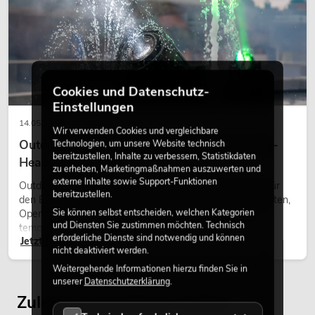
Installationslautsprecher 16 Ohm weiß
2x
No. 11036951
Bestand reicht ca. 12 Wo.
149,00
€
Cookies und Datenschutz-
Einstellungen
14.05.2026
Wir verwenden Cookies und vergleichbare
Outdoor Moving-Heads: Wetterfeste Moving-
Technologien, um unsere Website technisch
bereitzustellen, Inhalte zu verbessern, Statistikdaten
Heads bei Events
zu erheben, Marketingmaßnahmen auszuwerten und
externe Inhalte sowie Support-Funktionen
Outdoor Moving-Heads sind bewegliche Scheinwerfer für
bereitzustellen.
den Einsatz im Freien. Sie werden bei Festivals, Stadtfesten,
Sie können selbst entscheiden, welchen Kategorien
Open-Air-Konzerten, Architekturinszenierungen und
und Diensten Sie zustimmen möchten. Technisch
temporären Außeninstallationen eingesetzt.
erforderliche Dienste sind notwendig und können
Jetzt lesen
nicht deaktiviert werden.
Weitergehende Informationen hierzu finden Sie in
unserer
Datenschutzerklärung
.
OMNITRONIC ODP-204T
Zuletzt angesehene Artikel
Installationslautsprecher 100V schwarz