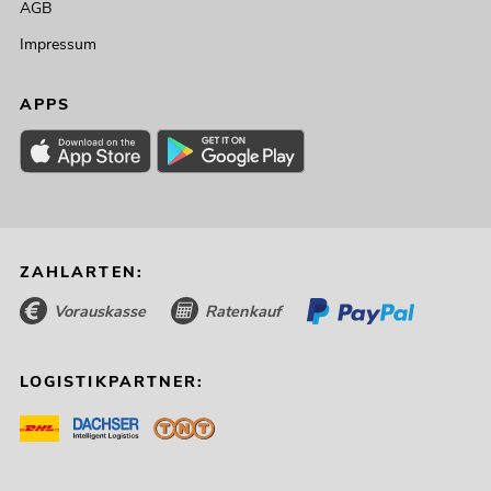
AGB
Impressum
APPS
ZAHLARTEN:
OMNITRONIC ODP-208
Installationslautsprecher 16 Ohm
Vorauskasse
Ratenkauf
schwarz
No. 11036958
Bestand reicht ca. 12 Wo.
LOGISTIKPARTNER:
219,00
€