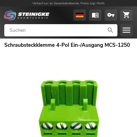
Verkauf nur an Gewerbetreibende. Preise zzgl. MwSt.
Schraubsteckklemme 4-Pol Ein-/Ausgang MCS-1250