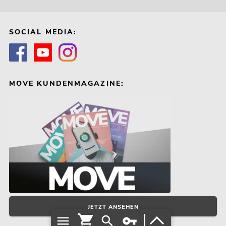
SOCIAL MEDIA:
MOVE KUNDENMAGAZINE:
OMNITRONIC ODP-208
Installationslautsprecher 16 Ohm weiß
No. 11036959
Bestand reicht ca. 6 Wo.
219,00
€
JETZT ANSEHEN