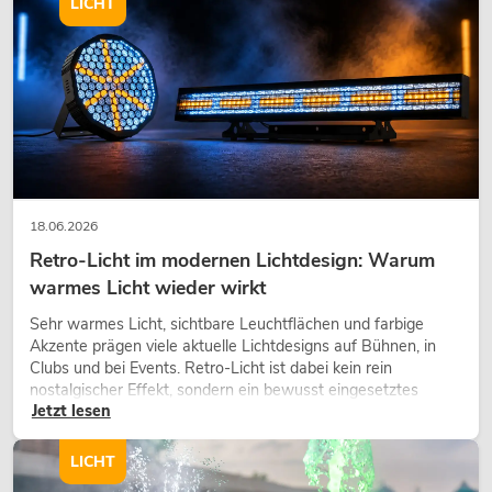
LICHT
OMNITRONIC ODP-204
Installationslautsprecher 16 Ohm
schwarz 2x
No. 11036950
Bestand reicht ca. 12 Wo.
149,00
€
18.06.2026
Retro-Licht im modernen Lichtdesign: Warum
warmes Licht wieder wirkt
Sehr warmes Licht, sichtbare Leuchtflächen und farbige
Akzente prägen viele aktuelle Lichtdesigns auf Bühnen, in
Clubs und bei Events. Retro-Licht ist dabei kein rein
nostalgischer Effekt, sondern ein bewusst eingesetztes
Jetzt lesen
Gestaltungsmittel: Es schafft Atmosphäre, gibt Szenen
Charakter und kann technische LED-Setups emotionaler
wirken lassen.
LICHT
OMNITRONIC ODP-204