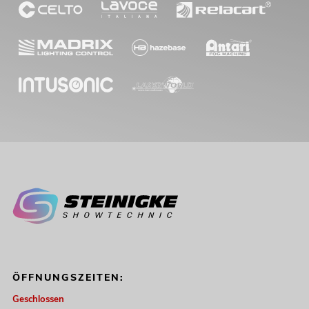
289,00
€
OMNITRONIC ODP-206
Installationslautsprecher 16 Ohm weiß
2x
No. 11036955
ÖFFNUNGSZEITEN:
Bestand reicht ca. 11 Wo.
Geschlossen