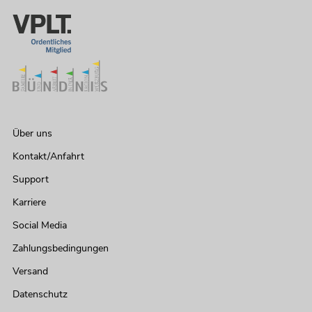
Über uns
Kontakt/Anfahrt
Support
OMNITRONIC ODP-206T
Karriere
Installationslautsprecher 100V weiß 2x
No. 11036957
Social Media
Bestand reicht ca. 12 Wo.
Zahlungsbedingungen
Versand
349,00
€
Datenschutz