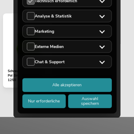
Technisch erforderlich
2x
No. 11036952
Bestand reicht ca. 12 Wo.
Analyse & Statistik
199,00
€
Marketing
Externe Medien
Chat & Support
Schraubsteckklemme 4-
Pol Ein-/Ausgang MCS-
1250
Alle akzeptieren
Auswahl
Nur erforderliche
speichern
OMNITRONIC ODP-204T
Installationslautsprecher 100V weiß 2x
No. 11036953