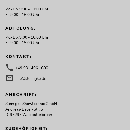
289,00
€
Mo.-Do. 9:00 - 17:00 Uhr
Fr. 9:00 - 16:00 Uhr
ABHOLUNG:
Mo.-Do. 9:00 - 16:00 Uhr
Fr. 9:00 - 15:00 Uhr
KONTAKT:
+49 931 4061 600
info@steinigke.de
OMNITRONIC ODP-206T
ANSCHRIFT:
Installationslautsprecher 100V schwarz
2x
Steinigke Showtechnic GmbH
No. 11036956
Andreas-Bauer-Str. 5
Bestand reicht ca. 2 Wo.
D-97297 Waldbüttelbrunn
349,00
€
ZUGEHÖRIGKEIT: