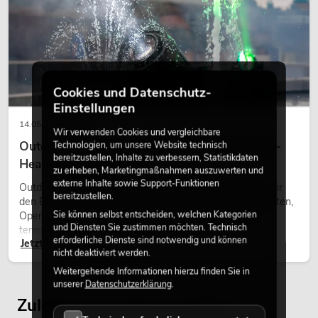
Cookies und Datenschutz-
Einstellungen
14.05.2026
Wir verwenden Cookies und vergleichbare
Outdoor Moving-Heads: Wetterfeste Moving-
Technologien, um unsere Website technisch
bereitzustellen, Inhalte zu verbessern, Statistikdaten
Heads bei Events
zu erheben, Marketingmaßnahmen auszuwerten und
externe Inhalte sowie Support-Funktionen
Outdoor Moving-Heads sind bewegliche Scheinwerfer für
bereitzustellen.
den Einsatz im Freien. Sie werden bei Festivals, Stadtfesten,
Sie können selbst entscheiden, welchen Kategorien
Open-Air-Konzerten, Architekturinszenierungen und
und Diensten Sie zustimmen möchten. Technisch
temporären Außeninstallationen eingesetzt.
erforderliche Dienste sind notwendig und können
Jetzt lesen
nicht deaktiviert werden.
Weitergehende Informationen hierzu finden Sie in
unserer
Datenschutzerklärung
.
Zuletzt angesehene Artikel