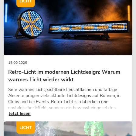
LICHT
Artikel nicht mehr verfügbar
No. 10006876
18.06.2026
Retro-Licht im modernen Lichtdesign: Warum
OMNITRONIC PM-311P DJ-Mixer mit
warmes Licht wieder wirkt
Player
Sehr warmes Licht, sichtbare Leuchtflächen und farbige
No. 10006879
Akzente prägen viele aktuelle Lichtdesigns auf Bühnen, in
Bestand reicht ca. 12 Wo.
Clubs und bei Events. Retro-Licht ist dabei kein rein
nostalgischer Effekt, sondern ein bewusst eingesetztes
Jetzt lesen
Gestaltungsmittel: Es schafft Atmosphäre, gibt Szenen
125,00
€
Charakter und kann technische LED-Setups emotionaler
wirken lassen.
LICHT