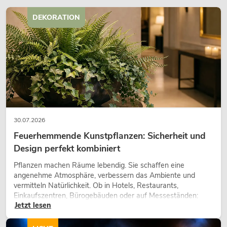
DEKORATION
OMNITRONIC PM-211P DJ-Mixer mit
Player
Artikel nicht mehr verfügbar
No. 10006873
30.07.2026
Feuerhemmende Kunstpflanzen: Sicherheit und
Design perfekt kombiniert
Pflanzen machen Räume lebendig. Sie schaffen eine
angenehme Atmosphäre, verbessern das Ambiente und
vermitteln Natürlichkeit. Ob in Hotels, Restaurants,
Einkaufszentren, Bürogebäuden oder auf Messeständen:
Jetzt lesen
eine hochwertige Begrünung gehört heute längst zum
modernen Raumkonzept.
OMNITRONIC PM-311 DJ-Mixer