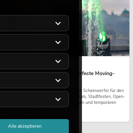
LICHT
14.05.2026
Outdoor Moving-Heads: Wetterfeste Moving-
Heads bei Events
Outdoor Moving-Heads sind bewegliche Scheinwerfer für den
Einsatz im Freien. Sie werden bei Festivals, Stadtfesten, Open-
Air-Konzerten, Architekturinszenierungen und temporären
Außeninstallationen eingesetzt.
Jetzt lesen
Alle akzeptieren