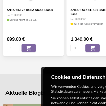
ANTARI M-7X RGBA Stage Fogger
ANTARI Set ICE-101 Bode
Case
No. 51701906
No. 20000368
Bestand reicht ca. 12 Wo.
nur noch wenige verfügbar
899,00
€
1.349,00
€
Cookies und Datensch
Wir verwenden Cookies und verglei
Aktuelle Blogbeiträge
Statistikdaten zu erheben, Marke
Sie können selbst entscheiden, we
notwendig und können nicht deakt