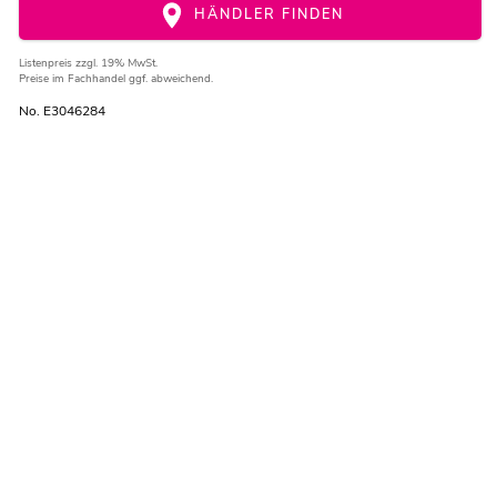
HÄNDLER FINDEN
Listenpreis
zzgl. 19% MwSt.
Preise im Fachhandel ggf. abweichend.
No. E3046284