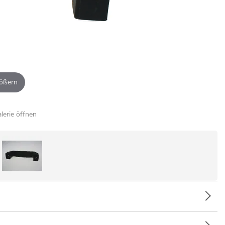
ößern
alerie öffnen