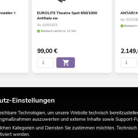
nnebler +
EUROLITE Theatre Spot 650/1000
ANTARI M
Antihalo sw
No. 517019
No. 41901023
Bestand r
Bestand reicht ca. 12 Wo.
99,00
€
2.149
utz-Einstellungen
chbare Technologien, um unsere Website technisch bereitzustellen,
tingmaßnahmen auszuwerten und externe Inhalte sowie Support-Fun
lchen Kategorien und Diensten Sie zustimmen möchten. Technisch e
iviert werden.