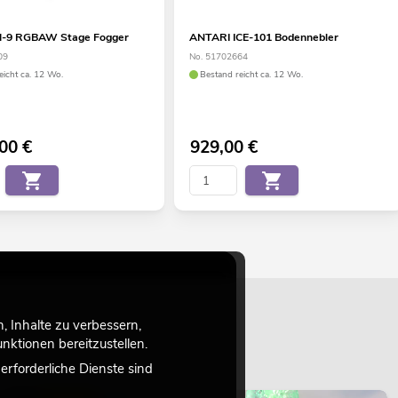
-9 RGBAW Stage Fogger
ANTARI ICE-101 Bodennebler
09
No. 51702664
eicht ca. 12 Wo.
Bestand reicht ca. 12 Wo.
,00
€
929,00
€
 Inhalte zu verbessern,
ktionen bereitzustellen.
rforderliche Dienste sind