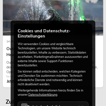
Cookies und Datenschutz-
Einstellungen
14.05.2026
Wir verwenden Cookies und vergleichbare
Outdoor Moving-Heads: Wetterfeste Moving-
Technologien, um unsere Website technisch
bereitzustellen, Inhalte zu verbessern, Statistikdaten
Heads bei Events
zu erheben, Marketingmaßnahmen auszuwerten und
externe Inhalte sowie Support-Funktionen
Outdoor Moving-Heads sind bewegliche Scheinwerfer für
bereitzustellen.
den Einsatz im Freien. Sie werden bei Festivals, Stadtfesten,
Sie können selbst entscheiden, welchen Kategorien
Open-Air-Konzerten, Architekturinszenierungen und
und Diensten Sie zustimmen möchten. Technisch
temporären Außeninstallationen eingesetzt.
erforderliche Dienste sind notwendig und können
Jetzt lesen
nicht deaktiviert werden.
Weitergehende Informationen hierzu finden Sie in
unserer
Datenschutzerklärung
.
Zuletzt angesehene Artikel