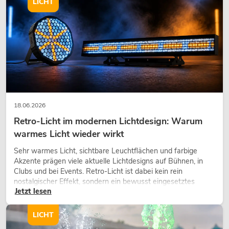
LICHT
OMNITRONIC BD-1350 Plattenspieler
sil
No. 10603050
18.06.2026
Bestand reicht ca. 6 Wo.
Retro-Licht im modernen Lichtdesign: Warum
warmes Licht wieder wirkt
169,00
€
Sehr warmes Licht, sichtbare Leuchtflächen und farbige
Akzente prägen viele aktuelle Lichtdesigns auf Bühnen, in
Clubs und bei Events. Retro-Licht ist dabei kein rein
nostalgischer Effekt, sondern ein bewusst eingesetztes
Jetzt lesen
Gestaltungsmittel: Es schafft Atmosphäre, gibt Szenen
Charakter und kann technische LED-Setups emotionaler
wirken lassen.
LICHT