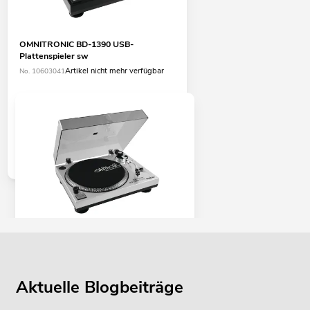
OMNITRONIC BD-1390 USB-
Plattenspieler sw
Artikel nicht mehr verfügbar
No. 10603041
OMNITRONIC BD-1380 USB-
Plattenspieler sil
No. 10603043
Aktuelle Blogbeiträge
Bestand reicht ca. 12 Wo.