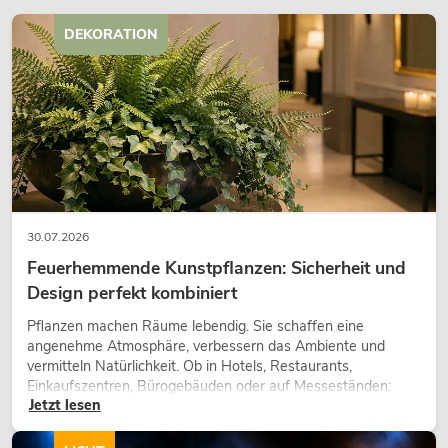
199,00
€
DEKORATION
30.07.2026
Feuerhemmende Kunstpflanzen: Sicherheit und
Design perfekt kombiniert
OMNITRONIC BD-1320 Plattenspieler
Pflanzen machen Räume lebendig. Sie schaffen eine
sw
angenehme Atmosphäre, verbessern das Ambiente und
Artikel nicht mehr verfügbar
No. 10603048
vermitteln Natürlichkeit. Ob in Hotels, Restaurants,
Einkaufszentren, Bürogebäuden oder auf Messeständen:
Jetzt lesen
eine hochwertige Begrünung gehört heute längst zum
modernen Raumkonzept.