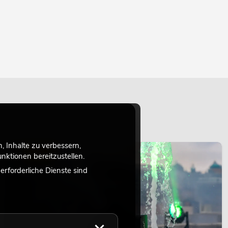
 Inhalte zu verbessern,
LICHT
ktionen bereitzustellen.
rforderliche Dienste sind