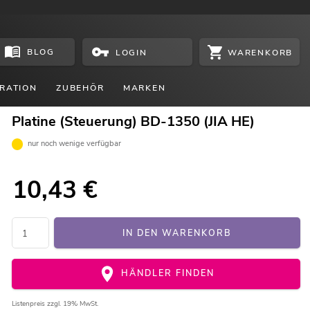
BLOG
WARENKORB
LOGIN
RATION
ZUBEHÖR
MARKEN
Platine (Steuerung) BD-1350 (JIA HE)
nur noch wenige verfügbar
10,43
€
IN DEN WARENKORB
HÄNDLER FINDEN
Listenpreis
zzgl. 19% MwSt.