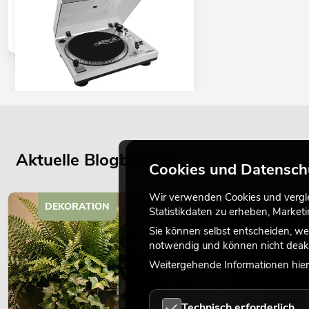
OMNITRONIC BD-1380 USB-
Plattenspieler sil
No. 10603043
Aktuelle Blogbeiträge
Bestand reicht ca. 12 Wo.
Cookies und Datensch
Wir verwenden Cookies und verglei
199,00
€
DEKORATION
Statistikdaten zu erheben, Marke
Sie können selbst entscheiden, we
notwendig und können nicht deakt
Weitergehende Informationen hierz
Technisch erforderlich