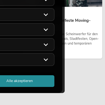
14.05.2026
Outdoor Moving-Heads: Wetterfeste Moving-
Heads bei Events
Outdoor Moving-Heads sind bewegliche Scheinwerfer für den
Einsatz im Freien. Sie werden bei Festivals, Stadtfesten, Open-
Air-Konzerten, Architekturinszenierungen und temporären
Außeninstallationen eingesetzt.
Jetzt lesen
Alle akzeptieren