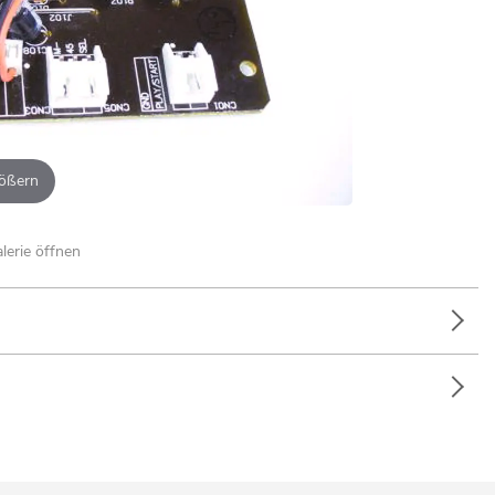
ößern
alerie öffnen