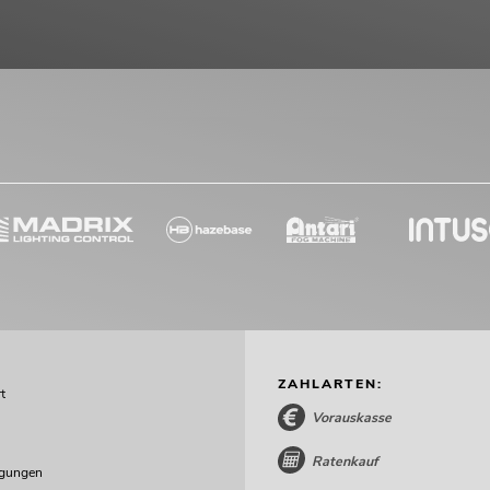
ZAHLARTEN:
t
Vorauskasse
Ratenkauf
ngungen