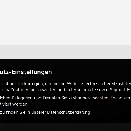
utz-Einstellungen
chbare Technologien, um unsere Website technisch bereitzustellen,
LICHT
tingmaßnahmen auszuwerten und externe Inhalte sowie Support-Fun
lchen Kategorien und Diensten Sie zustimmen möchten. Technisch e
iviert werden.
u finden Sie in unserer
Datenschutzerklärung
.