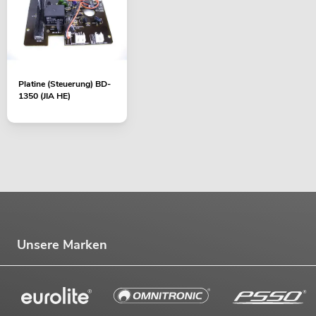
No. 10603050
Bestand reicht ca. 7 Wo.
169,00
€
Platine (Steuerung) BD-
1350 (JIA HE)
Unsere Marken