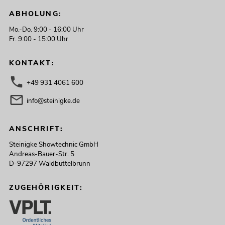
ABHOLUNG:
Mo.-Do. 9:00 - 16:00 Uhr
Fr. 9:00 - 15:00 Uhr
FUTURELIGHT RDM PC Director USB
KONTAKT:
Interface
Artikel nicht mehr verfügbar
No. 51834860
+49 931 4061 600
info@steinigke.de
ANSCHRIFT:
Steinigke Showtechnic GmbH
Andreas-Bauer-Str. 5
D-97297 Waldbüttelbrunn
ZUGEHÖRIGKEIT:
EUROLITE HE Laser-Software mit
Interface
Artikel nicht mehr verfügbar
No. 51885500