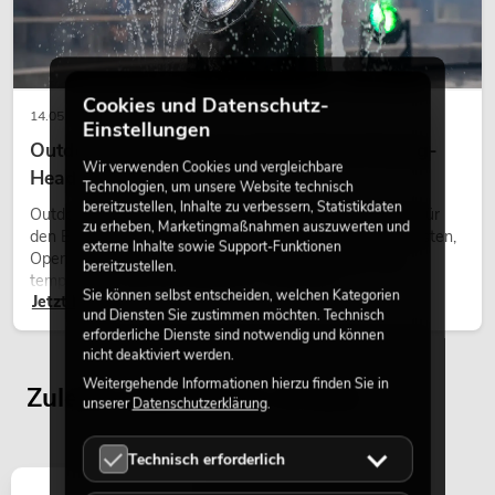
Cookies und Datenschutz-
14.05.2026
Einstellungen
Outdoor Moving-Heads: Wetterfeste Moving-
Wir verwenden Cookies und vergleichbare
Heads bei Events
Technologien, um unsere Website technisch
bereitzustellen, Inhalte zu verbessern, Statistikdaten
Outdoor Moving-Heads sind bewegliche Scheinwerfer für
zu erheben, Marketingmaßnahmen auszuwerten und
OMNITRONIC DD-2520 USB-
den Einsatz im Freien. Sie werden bei Festivals, Stadtfesten,
externe Inhalte sowie Support-Funktionen
Plattenspieler sw
Open-Air-Konzerten, Architekturinszenierungen und
bereitzustellen.
Artikel nicht mehr verfügbar
No. 10603060
temporären Außeninstallationen eingesetzt.
Sie können selbst entscheiden, welchen Kategorien
Jetzt lesen
und Diensten Sie zustimmen möchten. Technisch
erforderliche Dienste sind notwendig und können
nicht deaktiviert werden.
Weitergehende Informationen hierzu finden Sie in
Zuletzt angesehene Artikel
unserer
Datenschutzerklärung
.
Technisch erforderlich