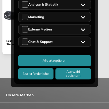
Analyse & Statistik
OMNITRONIC DD-2550 USB-
Plattenspieler sil
Marketing
Artikel nicht mehr verfügbar
No. 10603061
Externe Medien
Kabel USB A Stecker > B
Chat & Support
Stecker 2m
Alle akzeptieren
Auswahl
Nur erforderliche
speichern
OMNITRONIC DRT-1000 Rec.-
Plattenspieler
Artikel nicht mehr verfügbar
No. 10603062
Unsere Marken