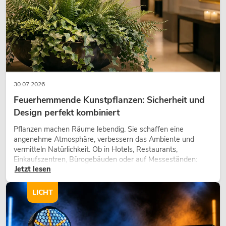
OMNITRONIC DD-4750 USB-
Plattenspieler
Artikel nicht mehr verfügbar
No. 10603020
30.07.2026
Feuerhemmende Kunstpflanzen: Sicherheit und
Design perfekt kombiniert
Pflanzen machen Räume lebendig. Sie schaffen eine
angenehme Atmosphäre, verbessern das Ambiente und
vermitteln Natürlichkeit. Ob in Hotels, Restaurants,
Einkaufszentren, Bürogebäuden oder auf Messeständen:
Jetzt lesen
eine hochwertige Begrünung gehört heute längst zum
modernen Raumkonzept.
LICHT
OMNITRONIC BD-1390 USB-
Plattenspieler sw
Artikel nicht mehr verfügbar
No. 10603041