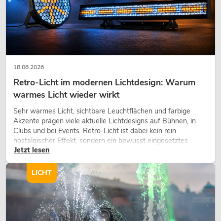
18.06.2026
Retro-Licht im modernen Lichtdesign: Warum
warmes Licht wieder wirkt
Sehr warmes Licht, sichtbare Leuchtflächen und farbige
OMNITRONIC BD-1380 USB-
Akzente prägen viele aktuelle Lichtdesigns auf Bühnen, in
Plattenspieler sil
Clubs und bei Events. Retro-Licht ist dabei kein rein
No. 10603043
nostalgischer Effekt, sondern ein bewusst eingesetztes
Bestand reicht ca. 12 Wo.
Jetzt lesen
Gestaltungsmittel: Es schafft Atmosphäre, gibt Szenen
Charakter und kann technische LED-Setups emotionaler
wirken lassen.
LICHT
199,00
€