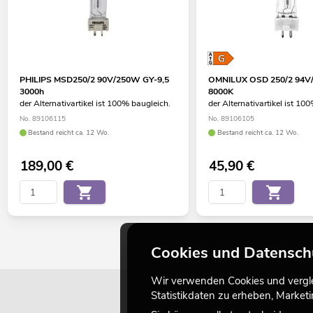
PHILIPS MSD250/2 90V/250W GY-9,5
OMNILUX OSD 250/2 94V
3000h
8000K
der Alternativartikel ist 100% baugleich.
der Alternativartikel ist 10
No. 89106115
No. 89106105
Bestand reicht ca. 12 Wo.
Bestand reicht ca. 12 Wo.
189,00
€
45,90
€
Cookies und Datensch
Wir verwenden Cookies und verglei
Statistikdaten zu erheben, Marke