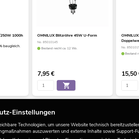
/250W 1000h
OMNILUX Blitzröhre 45W U-Form
OMNILUX 
Doppelwen
No. 85010145
0% baugleich.
No. 850101
Bestand reicht ca. 12 Wo.
Bestand r
7,95
€
15,50
utz-Einstellungen
chbare Technologien, um unsere Website technisch bereitzustellen,
tingmaßnahmen auszuwerten und externe Inhalte sowie Support-Fun