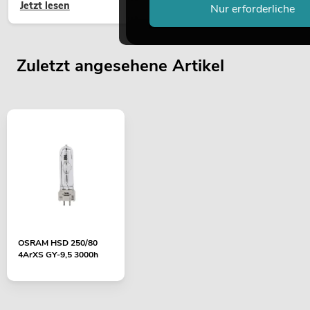
Jetzt lesen
hochwertige Begrünung gehört heute längst zum modernen
Nur erforderliche
Raumkonzept.
Zuletzt angesehene Artikel
OSRAM HSD 250/80
4ArXS GY-9,5 3000h