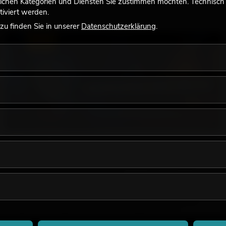
lchen Kategorien und Diensten Sie zustimmen möchten. Technisch e
iviert werden.
u finden Sie in unserer
Datenschutzerklärung
.
LICHT
18.06.2026
Retro-Licht im modernen Lichtdesign: Warum
warmes Licht wieder wirkt
Sehr warmes Licht, sichtbare Leuchtflächen und farbige
Akzente prägen viele aktuelle Lichtdesigns auf Bühnen, in
Clubs und bei Events. Retro-Licht ist dabei kein rein
nostalgischer Effekt, sondern ein bewusst eingesetztes