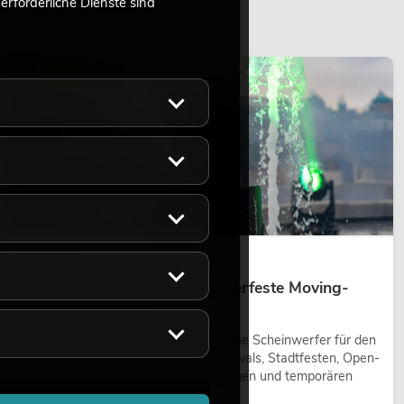
rforderliche Dienste sind
LICHT
14.05.2026
Outdoor Moving-Heads: Wetterfeste Moving-
Heads bei Events
Outdoor Moving-Heads sind bewegliche Scheinwerfer für den
Einsatz im Freien. Sie werden bei Festivals, Stadtfesten, Open-
Air-Konzerten, Architekturinszenierungen und temporären
Außeninstallationen eingesetzt.