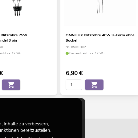
Blitzröhre 75W
OMNILUX Blitzröhre 40W U-Form ohne
del 3 pin
Sockel
50
No. 85010162
eicht ca. 12 Wo.
Bestand reicht ca. 12 Wo.
€
6,90
€
 Inhalte zu verbessern,
ktionen bereitzustellen.