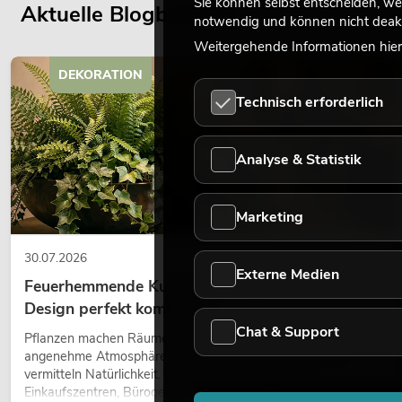
Sie können selbst entscheiden, we
Aktuelle Blogbeiträge
notwendig und können nicht deakt
Weitergehende Informationen hierz
DEKORATION
Technisch erforderlich
Analyse & Statistik
Marketing
30.07.2026
Externe Medien
Feuerhemmende Kunstpflanzen: Sicherheit und
Design perfekt kombiniert
Chat & Support
Pflanzen machen Räume lebendig. Sie schaffen eine
angenehme Atmosphäre, verbessern das Ambiente und
vermitteln Natürlichkeit. Ob in Hotels, Restaurants,
Einkaufszentren, Bürogebäuden oder auf Messeständen: eine