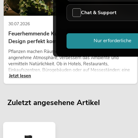
Chat & Support
30.07.2026
Feuerhemmende Kunstpflanzen: Sicherheit und
Nur erforderliche
Design perfekt kombiniert
Pflanzen machen Räume lebendig. Sie schaffen eine
angenehme Atmosphäre, verbessern das Ambiente und
vermitteln Natürlichkeit. Ob in Hotels, Restaurants,
Einkaufszentren, Bürogebäuden oder auf Messeständen: eine
Jetzt lesen
hochwertige Begrünung gehört heute längst zum modernen
Raumkonzept.
Zuletzt angesehene Artikel