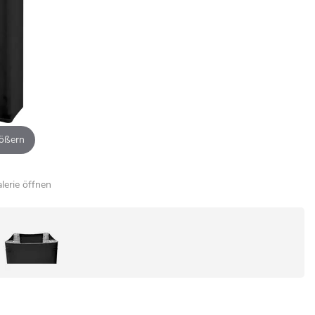
ößern
alerie öffnen