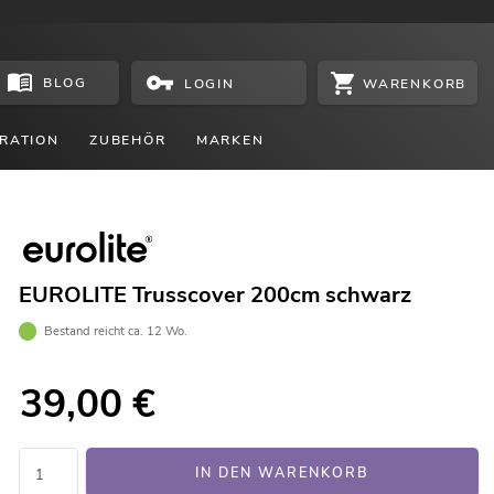
BLOG
WARENKORB
LOGIN
RATION
ZUBEHÖR
MARKEN
EUROLITE Trusscover 200cm schwarz
Bestand reicht ca. 12 Wo.
39,00
€
IN DEN WARENKORB