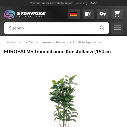
Verkauf nur an Gewerbetreibende. Preise zzgl. MwSt.
Dekoration
/
Solitärpflanzen & Büsche
/
Großblattgewächse
EUROPALMS Gummibaum, Kunstpflanze,150cm