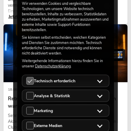
Wir verwenden Cookies und vergleichbare
vermitteln Natürlichkeit. Ob in Hotels, Restaurants,
Technologien, um unsere Website technisch
Einkaufszentren, Bürogebäuden oder auf Messeständen:
bereitzustellen, Inhalte zu verbessern, Statistikdaten
Jetzt lesen
eine hochwertige Begrünung gehört heute längst zum
zu erheben, Marketingmaßnahmen auszuwerten und
modernen Raumkonzept.
externe Inhalte sowie Support-Funktionen
bereitzustellen.
LICHT
Sie können selbst entscheiden, welchen Kategorien
und Diensten Sie zustimmen möchten. Technisch
erforderliche Dienste sind notwendig und können
nicht deaktiviert werden.
Weitergehende Informationen hierzu finden Sie in
unserer
Datenschutzerklärung
.
Technisch erforderlich
18.06.2026
Analyse & Statistik
Retro-Licht im modernen Lichtdesign: Warum
warmes Licht wieder wirkt
Marketing
Sehr warmes Licht, sichtbare Leuchtflächen und farbige
Akzente prägen viele aktuelle Lichtdesigns auf Bühnen, in
Externe Medien
Clubs und bei Events. Retro-Licht ist dabei kein rein