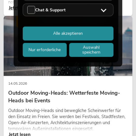
nostalgischer Effekt, sondern ein bewusst eingesetztes
Jetzt lesen
Gestaltungsmittel: Es schafft Atmosphäre, gibt Szenen
Chat & Support
Charakter und kann technische LED-Setups emotionaler
wirken lassen.
LICHT
Alle akzeptieren
Auswahl
Nur erforderliche
speichern
14.05.2026
Outdoor Moving-Heads: Wetterfeste Moving-
Heads bei Events
Outdoor Moving-Heads sind bewegliche Scheinwerfer für
den Einsatz im Freien. Sie werden bei Festivals, Stadtfesten,
Open-Air-Konzerten, Architekturinszenierungen und
temporären Außeninstallationen eingesetzt.
Jetzt lesen