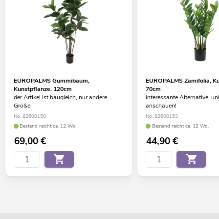
EUROPALMS Gummibaum,
EUROPALMS Zamifolia, Ku
Kunstpflanze, 120cm
70cm
der Artikel ist baugleich, nur andere
interessante Alternative, u
Größe
anschauen!
No. 82600150
No. 82600153
Bestand reicht ca. 12 Wo.
Bestand reicht ca. 12 Wo.
69,00
€
44,90
€