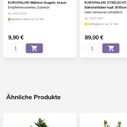
EUROPALMS Blähton-Kugeln, braun
EUROPALMS STEELECHT-
Empfehlenswertes Zubehör
Edelstahlübertopf, Ø35cm
viele Versionen erhältlich
No. 83011005
No. 83011387
Bestand reicht ca. 12 Wo.
Verfügbar in ca. 12 Wo.
9,90
€
89,00
€
Ähnliche Produkte