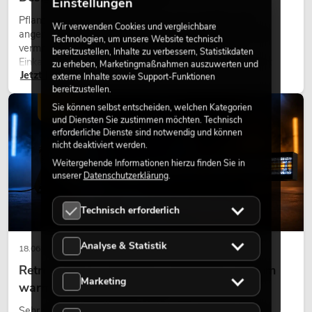
Einstellungen
Pflanzen machen Räume lebendig. Sie schaffen eine
Wir verwenden Cookies und vergleichbare
angenehme Atmosphäre, verbessern das Ambiente und
Technologien, um unsere Website technisch
vermitteln Natürlichkeit. Ob in Hotels, Restaurants,
bereitzustellen, Inhalte zu verbessern, Statistikdaten
Einkaufszentren, Bürogebäuden oder auf Messeständen:
zu erheben, Marketingmaßnahmen auszuwerten und
Jetzt lesen
eine hochwertige Begrünung gehört heute längst zum
externe Inhalte sowie Support-Funktionen
bereitzustellen.
modernen Raumkonzept.
Sie können selbst entscheiden, welchen Kategorien
LICHT
und Diensten Sie zustimmen möchten. Technisch
erforderliche Dienste sind notwendig und können
nicht deaktiviert werden.
Weitergehende Informationen hierzu finden Sie in
unserer
Datenschutzerklärung
.
Technisch erforderlich
Analyse & Statistik
18.06.2026
Retro-Licht im modernen Lichtdesign: Warum
Marketing
warmes Licht wieder wirkt
Sehr warmes Licht, sichtbare Leuchtflächen und farbige