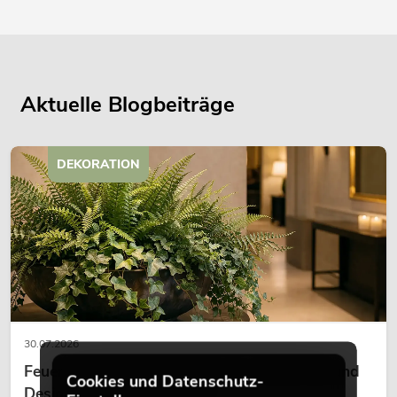
Aktuelle Blogbeiträge
DEKORATION
30.07.2026
Feuerhemmende Kunstpflanzen: Sicherheit und
Cookies und Datenschutz-
Design perfekt kombiniert