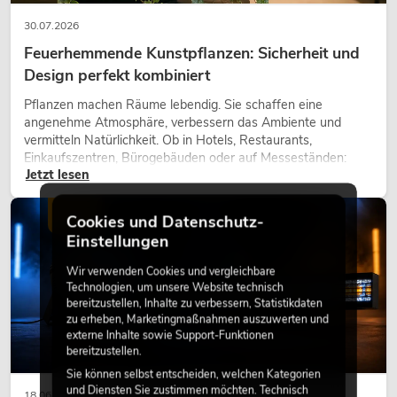
30.07.2026
Feuerhemmende Kunstpflanzen: Sicherheit und
Design perfekt kombiniert
Pflanzen machen Räume lebendig. Sie schaffen eine
angenehme Atmosphäre, verbessern das Ambiente und
vermitteln Natürlichkeit. Ob in Hotels, Restaurants,
Einkaufszentren, Bürogebäuden oder auf Messeständen:
Jetzt lesen
eine hochwertige Begrünung gehört heute längst zum
modernen Raumkonzept.
LICHT
Cookies und Datenschutz-
Einstellungen
Wir verwenden Cookies und vergleichbare
Technologien, um unsere Website technisch
bereitzustellen, Inhalte zu verbessern, Statistikdaten
zu erheben, Marketingmaßnahmen auszuwerten und
externe Inhalte sowie Support-Funktionen
bereitzustellen.
Sie können selbst entscheiden, welchen Kategorien
und Diensten Sie zustimmen möchten. Technisch
18.06.2026