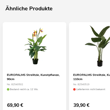
Ähnliche Produkte
EUROPALMS Strelitzie, Kunstpflanze,
EUROPALMS Strelitzie, Ku
90cm
110cm
No. 82540502
No. 82540519
Bestand reicht ca. 12 Wo.
Liefertermin nicht bekannt
69,90
€
39,90
€