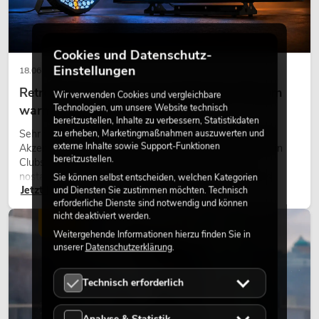
Cookies und Datenschutz-
Einstellungen
18.06.2026
Retro-Licht im modernen Lichtdesign: Warum
Wir verwenden Cookies und vergleichbare
Technologien, um unsere Website technisch
warmes Licht wieder wirkt
bereitzustellen, Inhalte zu verbessern, Statistikdaten
zu erheben, Marketingmaßnahmen auszuwerten und
Sehr warmes Licht, sichtbare Leuchtflächen und farbige
externe Inhalte sowie Support-Funktionen
Akzente prägen viele aktuelle Lichtdesigns auf Bühnen, in
bereitzustellen.
Clubs und bei Events. Retro-Licht ist dabei kein rein
nostalgischer Effekt, sondern ein bewusst eingesetztes
Sie können selbst entscheiden, welchen Kategorien
Jetzt lesen
und Diensten Sie zustimmen möchten. Technisch
Gestaltungsmittel: Es schafft Atmosphäre, gibt Szenen
erforderliche Dienste sind notwendig und können
Charakter und kann technische LED-Setups emotionaler
nicht deaktiviert werden.
wirken lassen.
LICHT
Weitergehende Informationen hierzu finden Sie in
unserer
Datenschutzerklärung
.
Technisch erforderlich