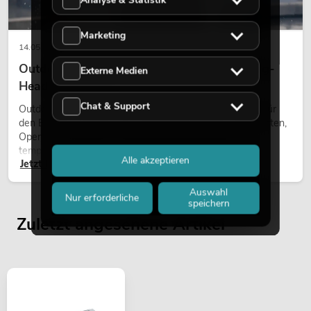
Analyse & Statistik
Marketing
14.05.2026
Outdoor Moving-Heads: Wetterfeste Moving-
Externe Medien
Heads bei Events
Chat & Support
Outdoor Moving-Heads sind bewegliche Scheinwerfer für
den Einsatz im Freien. Sie werden bei Festivals, Stadtfesten,
Open-Air-Konzerten, Architekturinszenierungen und
temporären Außeninstallationen eingesetzt.
Alle akzeptieren
Jetzt lesen
Auswahl
Nur erforderliche
speichern
Zuletzt angesehene Artikel