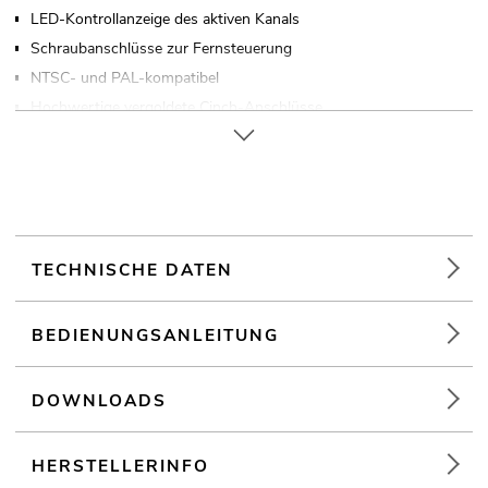
LED-Kontrollanzeige des aktiven Kanals
Schraubanschlüsse zur Fernsteuerung
NTSC- und PAL-kompatibel
Hochwertige vergoldete Cinch-Anschlüsse
Superkompaktes Metallgehäuse
TECHNISCHE DATEN
BEDIENUNGSANLEITUNG
DOWNLOADS
HERSTELLERINFO