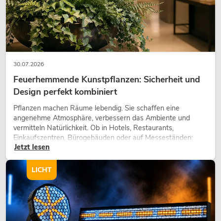
30.07.2026
Feuerhemmende Kunstpflanzen: Sicherheit und
Design perfekt kombiniert
Pflanzen machen Räume lebendig. Sie schaffen eine
angenehme Atmosphäre, verbessern das Ambiente und
vermitteln Natürlichkeit. Ob in Hotels, Restaurants,
Einkaufszentren, Bürogebäuden oder auf Messeständen:
Jetzt lesen
eine hochwertige Begrünung gehört heute längst zum
modernen Raumkonzept.
LICHT