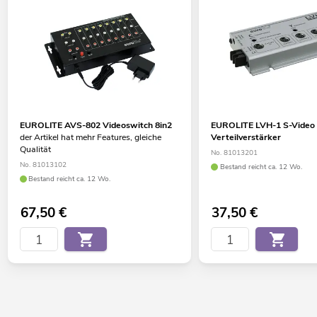
EUROLITE AVS-802 Videoswitch 8in2
EUROLITE LVH-1 S-Video
der Artikel hat mehr Features, gleiche
Verteilverstärker
Qualität
No. 81013201
No. 81013102
Bestand reicht ca. 12 Wo.
Bestand reicht ca. 12 Wo.
67,50
€
37,50
€