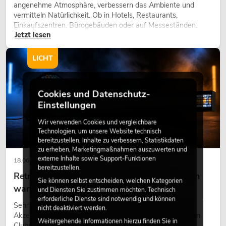
angenehme Atmosphäre, verbessern das Ambiente und
vermitteln Natürlichkeit. Ob in Hotels, Restaurants,
Einkaufszentren, Bürogebäuden oder auf Messeständen:
Jetzt lesen
eine hochwertige Begrünung gehört heute längst zum
modernen Raumkonzept.
LICHT
Cookies und Datenschutz-
Einstellungen
Wir verwenden Cookies und vergleichbare
Technologien, um unsere Website technisch
bereitzustellen, Inhalte zu verbessern, Statistikdaten
zu erheben, Marketingmaßnahmen auszuwerten und
externe Inhalte sowie Support-Funktionen
18.06.2026
bereitzustellen.
Retro-Licht im modernen Lichtdesign: Warum
Sie können selbst entscheiden, welchen Kategorien
warmes Licht wieder wirkt
und Diensten Sie zustimmen möchten. Technisch
erforderliche Dienste sind notwendig und können
Sehr warmes Licht, sichtbare Leuchtflächen und farbige
nicht deaktiviert werden.
Akzente prägen viele aktuelle Lichtdesigns auf Bühnen, in
Weitergehende Informationen hierzu finden Sie in
Clubs und bei Events. Retro-Licht ist dabei kein rein