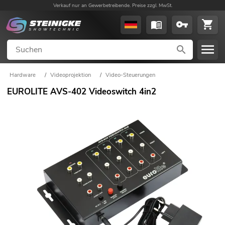
Verkauf nur an Gewerbetreibende. Preise zzgl. MwSt.
Hardware
/
Videoprojektion
/
Video-Steuerungen
EUROLITE AVS-402 Videoswitch 4in2