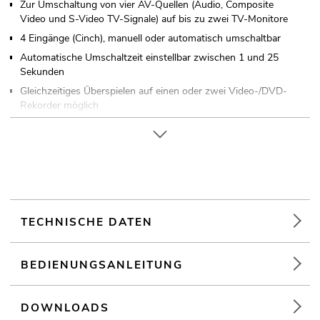
Zur Umschaltung von vier AV-Quellen (Audio, Composite
Video und S-Video TV-Signale) auf bis zu zwei TV-Monitore
4 Eingänge (Cinch), manuell oder automatisch umschaltbar
Automatische Umschaltzeit einstellbar zwischen 1 und 25
Sekunden
Gleichzeitiges Überspielen auf einen oder zwei Video-/DVD-
Rekorder möglich
Anschluss einer HiFi-Anlage über zweiten Ausgang möglich
Für Anwendungsgebiete wie zum Beispiel: Messe- und
Ladenbau; Clubs/Tanzschulen; Restaurants, Bars und Hotels
TECHNISCHE DATEN
BEDIENUNGSANLEITUNG
DOWNLOADS