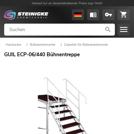
Verkauf nur an Gewerbetreibende. Preise zzgl. MwSt.
Hardware
/
Bühnenelemente
/
Zubehör für Bühnenelemente
GUIL ECP-06/440 Bühnentreppe