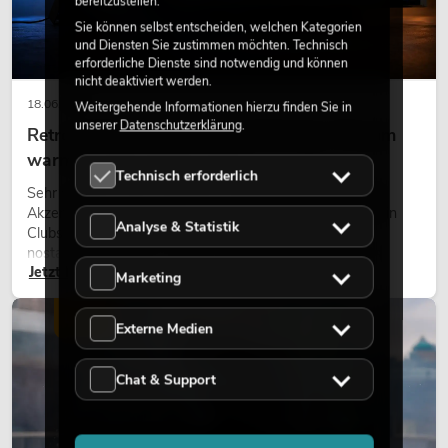
bereitzustellen.
Sie können selbst entscheiden, welchen Kategorien
und Diensten Sie zustimmen möchten. Technisch
erforderliche Dienste sind notwendig und können
nicht deaktiviert werden.
18.06.2026
Weitergehende Informationen hierzu finden Sie in
unserer
Datenschutzerklärung
.
Retro-Licht im modernen Lichtdesign: Warum
warmes Licht wieder wirkt
Technisch erforderlich
Sehr warmes Licht, sichtbare Leuchtflächen und farbige
Akzente prägen viele aktuelle Lichtdesigns auf Bühnen, in
Analyse & Statistik
Clubs und bei Events. Retro-Licht ist dabei kein rein
nostalgischer Effekt, sondern ein bewusst eingesetztes
Jetzt lesen
Gestaltungsmittel: Es schafft Atmosphäre, gibt Szenen
Marketing
Charakter und kann technische LED-Setups emotionaler
wirken lassen.
LICHT
Externe Medien
Chat & Support