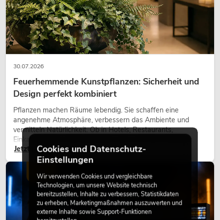
30.07.2026
Feuerhemmende Kunstpflanzen: Sicherheit und
Design perfekt kombiniert
Pflanzen machen Räume lebendig. Sie schaffen eine
angenehme Atmosphäre, verbessern das Ambiente und
vermitteln Natürlichkeit. Ob in Hotels, Restaurants,
Einkaufszentren, Bürogebäuden oder auf Messeständen:
Cookies und Datenschutz-
Jetzt lesen
eine hochwertige Begrünung gehört heute längst zum
Einstellungen
modernen Raumkonzept.
LICHT
Wir verwenden Cookies und vergleichbare
Technologien, um unsere Website technisch
bereitzustellen, Inhalte zu verbessern, Statistikdaten
zu erheben, Marketingmaßnahmen auszuwerten und
externe Inhalte sowie Support-Funktionen