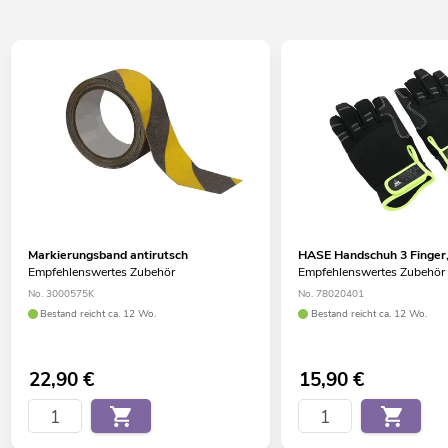
Markierungsband antirutsch
HASE Handschuh 3 Finger
Empfehlenswertes Zubehör
Empfehlenswertes Zubehör
No. 3000575K
No. 78020401
Bestand reicht ca. 12 Wo.
Bestand reicht ca. 12 Wo.
22,90
€
15,90
€