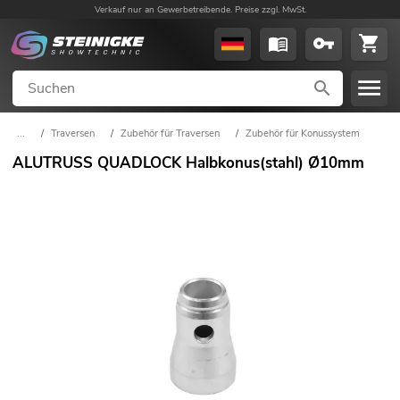
Verkauf nur an Gewerbetreibende. Preise zzgl. MwSt.
...
/
Traversen
/
Zubehör für Traversen
/
Zubehör für Konussystem
ALUTRUSS QUADLOCK Halbkonus(stahl) Ø10mm