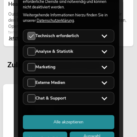
erforderliche Dienste sind notwendig und können
Heads bei Events
nicht deaktiviert werden.
Outdoor Moving-Heads sind bewegliche Scheinwerfer für
Weitergehende Informationen hierzu finden Sie in
den Einsatz im Freien. Sie werden bei Festivals, Stadtfesten,
unserer
Datenschutzerklärung
.
Open-Air-Konzerten, Architekturinszenierungen und
temporären Außeninstallationen eingesetzt.
Technisch erforderlich
Jetzt lesen
Analyse & Statistik
Zuletzt angesehene Artikel
Marketing
Externe Medien
Chat & Support
Alle akzeptieren
Auswahl