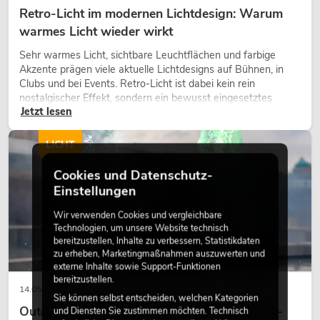
Retro-Licht im modernen Lichtdesign: Warum
warmes Licht wieder wirkt
Sehr warmes Licht, sichtbare Leuchtflächen und farbige
Akzente prägen viele aktuelle Lichtdesigns auf Bühnen, in
Clubs und bei Events. Retro-Licht ist dabei kein rein
nostalgischer Effekt, sondern ein bewusst eingesetztes
Jetzt lesen
Gestaltungsmittel: Es schafft Atmosphäre, gibt Szenen
Charakter und kann technische LED-Setups emotionaler
wirken lassen.
LICHT
Cookies und Datenschutz-
Einstellungen
Wir verwenden Cookies und vergleichbare
Technologien, um unsere Website technisch
bereitzustellen, Inhalte zu verbessern, Statistikdaten
zu erheben, Marketingmaßnahmen auszuwerten und
externe Inhalte sowie Support-Funktionen
bereitzustellen.
14.05.2026
Sie können selbst entscheiden, welchen Kategorien
Outdoor Moving-Heads: Wetterfeste Moving-
und Diensten Sie zustimmen möchten. Technisch