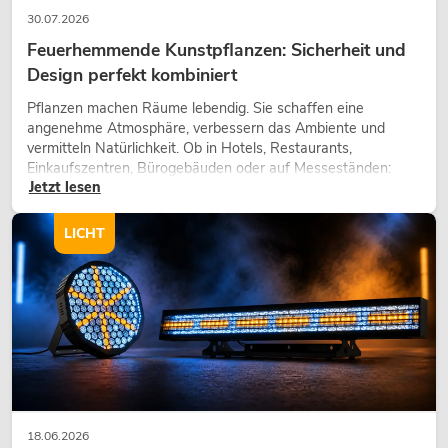
30.07.2026
Feuerhemmende Kunstpflanzen: Sicherheit und
Design perfekt kombiniert
Pflanzen machen Räume lebendig. Sie schaffen eine
angenehme Atmosphäre, verbessern das Ambiente und
vermitteln Natürlichkeit. Ob in Hotels, Restaurants,
Einkaufszentren, Bürogebäuden oder auf Messeständen:
Jetzt lesen
eine hochwertige Begrünung gehört heute längst zum
modernen Raumkonzept.
LICHT
18.06.2026