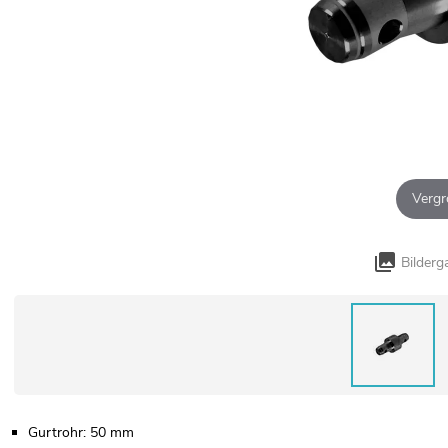
Vergr
Bilderg
Gurtrohr: 50 mm