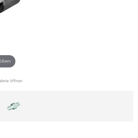
ößern
alerie öffnen