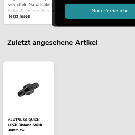
vermitteln Natürlichkeit. Ob in Hotels, Restaurants,
Nur erforderliche
Einkaufszentren, Bürogebäuden oder auf Messeständen: eine
Jetzt lesen
hochwertige Begrünung gehört heute längst zum modernen
Raumkonzept.
Zuletzt angesehene Artikel
ALUTRUSS QUICK-
LOCK Distanz-Stück
30mm sw