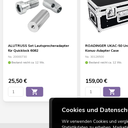
ALUTRUSS Set Lautsprecheradapter
ROADINGER UKAC-50 Uni
für Quicklock 6082
Konus-Adapter Case
No. 20000730
No. 30126500
Bestand reicht ca. 12 Wo.
Bestand reicht ca. 12 Wo.
25,50
€
159,00
€
Cookies und Datensch
Wir verwenden Cookies und verglei
Statistikdaten zu erheben, Marke