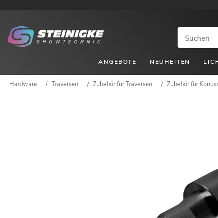
ANGEBOTE
NEUHEITEN
LIC
Hardware
/
Traversen
/
Zubehör für Traversen
/
Zubehör für Konus