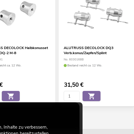
S DECOLOCK Halbkonusset
ALUTRUSS DECOLOCK DQ3
 DQ-2 M-8
Verb.konus/Zapfen/Splint
91
No. 6030168B
eicht ca. 12 Wo.
Bestand reicht ca. 12 Wo.
€
31,50
€
 Inhalte zu verbessern,
ktionen bereitzustellen.