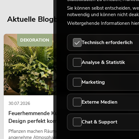
Sie können selbst entscheiden, we
notwendig und können nicht deakt
Aktuelle Blogbeiträge
Weitergehende Informationen hierz
DEKORATION
Technisch erforderlich
Analyse & Statistik
Marketing
Externe Medien
30.07.2026
Feuerhemmende Kunstpflanzen: Sicherheit und
Design perfekt kombiniert
Chat & Support
Pflanzen machen Räume lebendig. Sie schaffen eine
angenehme Atmosphäre, verbessern das Ambiente und