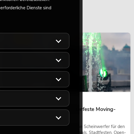
rforderliche Dienste sind
LICHT
14.05.2026
Outdoor Moving-Heads: Wetterfeste Moving-
Heads bei Events
Outdoor Moving-Heads sind bewegliche Scheinwerfer für den
Einsatz im Freien. Sie werden bei Festivals, Stadtfesten, Open-