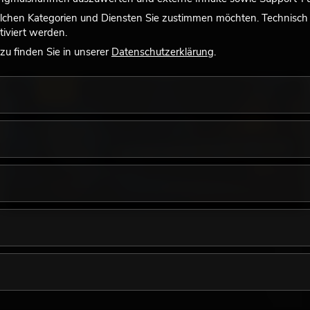
lchen Kategorien und Diensten Sie zustimmen möchten. Technisch e
iviert werden.
u finden Sie in unserer
Datenschutzerklärung
.
LICHT
18.06.2026
Retro-Licht im modernen Lichtdesign: Warum
warmes Licht wieder wirkt
Sehr warmes Licht, sichtbare Leuchtflächen und farbige
Akzente prägen viele aktuelle Lichtdesigns auf Bühnen, in