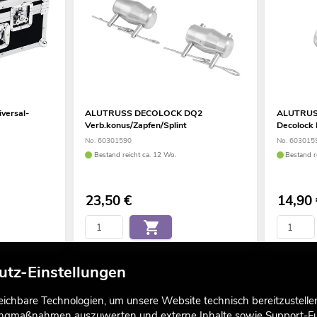
versal-
ALUTRUSS DECOLOCK DQ2
ALUTRUS
Verb.konus/Zapfen/Splint
Decolock
No. 60301590
No. 603015
Bestand reicht ca. 12 Wo.
Bestand r
23,50
€
14,90
utz-Einstellungen
chbare Technologien, um unsere Website technisch bereitzustellen,
tingmaßnahmen auszuwerten und externe Inhalte sowie Support-Fun