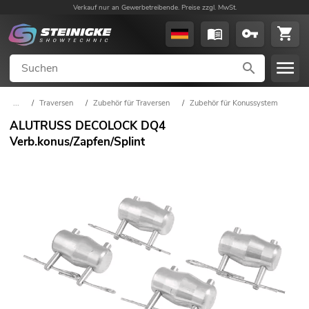
Verkauf nur an Gewerbetreibende. Preise zzgl. MwSt.
...
/
Traversen
/
Zubehör für Traversen
/
Zubehör für Konussystem
ALUTRUSS DECOLOCK DQ4
Verb.konus/Zapfen/Splint