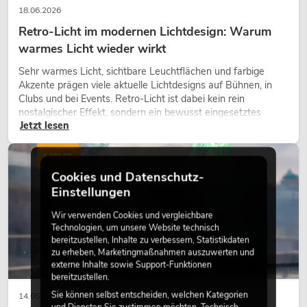
18.06.2026
Retro-Licht im modernen Lichtdesign: Warum
warmes Licht wieder wirkt
Sehr warmes Licht, sichtbare Leuchtflächen und farbige
Akzente prägen viele aktuelle Lichtdesigns auf Bühnen, in
Clubs und bei Events. Retro-Licht ist dabei kein rein
nostalgischer Effekt, sondern ein bewusst eingesetztes
Jetzt lesen
Gestaltungsmittel: Es schafft Atmosphäre, gibt Szenen
Charakter und kann technische LED-Setups emotionaler
wirken lassen.
LICHT
Cookies und Datenschutz-
Einstellungen
Wir verwenden Cookies und vergleichbare
Technologien, um unsere Website technisch
bereitzustellen, Inhalte zu verbessern, Statistikdaten
zu erheben, Marketingmaßnahmen auszuwerten und
externe Inhalte sowie Support-Funktionen
bereitzustellen.
Sie können selbst entscheiden, welchen Kategorien
14.05.2026