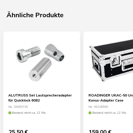
Ähnliche Produkte
ALUTRUSS Set Lautsprecheradapter
ROADINGER UKAC-50 Uni
für Quicklock 6082
Konus-Adapter Case
No. 20000730
No. 30126500
Bestand reicht ca. 12 Wo.
Bestand reicht ca. 12 Wo.
25,50
€
159,00
€