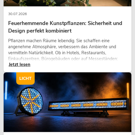
30.07.2026
Feuerhemmende Kunstpflanzen: Sicherheit und
Design perfekt kombiniert
Pflanzen machen Räume lebendig. Sie schaffen eine
angenehme Atmosphäre, verbessern das Ambiente und
vermitteln Natürlichkeit. Ob in Hotels, Restaurants,
Einkaufszentren, Bürogebäuden oder auf Messeständen:
Jetzt lesen
eine hochwertige Begrünung gehört heute längst zum
modernen Raumkonzept.
LICHT