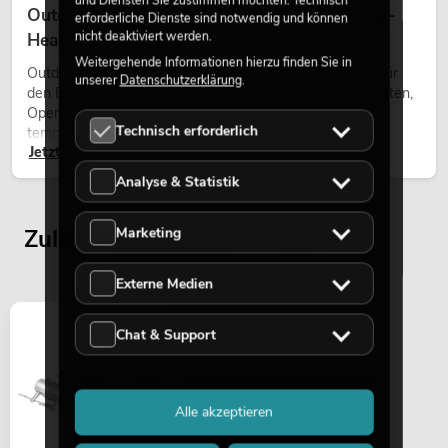
und Diensten Sie zustimmen möchten. Technisch
Outdoor Moving-Heads: Wetterfeste Moving-
erforderliche Dienste sind notwendig und können
nicht deaktiviert werden.
Heads bei Events
Weitergehende Informationen hierzu finden Sie in
Outdoor Moving-Heads sind bewegliche Scheinwerfer für
unserer
Datenschutzerklärung
.
den Einsatz im Freien. Sie werden bei Festivals, Stadtfesten,
Open-Air-Konzerten, Architekturinszenierungen und
Technisch erforderlich
temporären Außeninstallationen eingesetzt.
Jetzt lesen
Analyse & Statistik
Zuletzt angesehene Artikel
Marketing
Externe Medien
Chat & Support
Alle akzeptieren