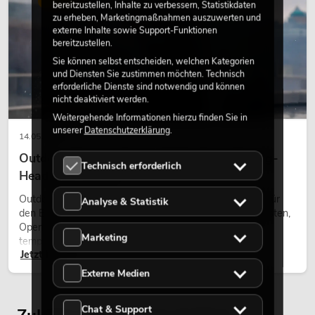
bereitzustellen, Inhalte zu verbessern, Statistikdaten
zu erheben, Marketingmaßnahmen auszuwerten und
externe Inhalte sowie Support-Funktionen
bereitzustellen.
Sie können selbst entscheiden, welchen Kategorien
und Diensten Sie zustimmen möchten. Technisch
erforderliche Dienste sind notwendig und können
nicht deaktiviert werden.
Weitergehende Informationen hierzu finden Sie in
unserer
Datenschutzerklärung
.
14.05.2026
Outdoor Moving-Heads: Wetterfeste Moving-
Technisch erforderlich
Heads bei Events
Outdoor Moving-Heads sind bewegliche Scheinwerfer für
Analyse & Statistik
den Einsatz im Freien. Sie werden bei Festivals, Stadtfesten,
Open-Air-Konzerten, Architekturinszenierungen und
Marketing
temporären Außeninstallationen eingesetzt.
Jetzt lesen
Externe Medien
Chat & Support