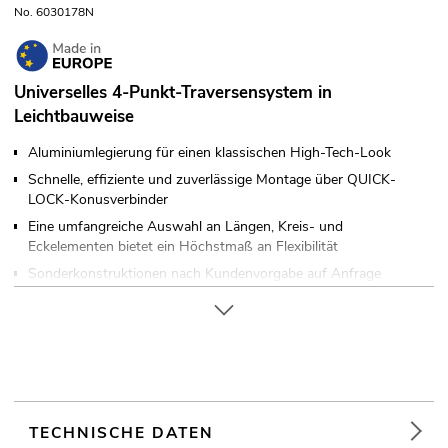
No. 6030178N
Universelles 4-Punkt-Traversensystem in
Leichtbauweise
Aluminiumlegierung für einen klassischen High-Tech-Look
Schnelle, effiziente und zuverlässige Montage über QUICK-
LOCK-Konusverbinder
Eine umfangreiche Auswahl an Längen, Kreis- und
Eckelementen bietet ein Höchstmaß an Flexibilität
Sonderkonstruktionen nach Kundenvorgabe auf Anfrage
Gurtrohr: 35 mm
Auf Wunsch in jeder RAL-Farbe erhältlich
In verschiedenen Ausführungen erhältlich
Made in Europe
Für Anwendungsgebiete wie zum Beispiel: Theater; Messe-
und Ladenbau; Installation; Bühne
TECHNISCHE DATEN