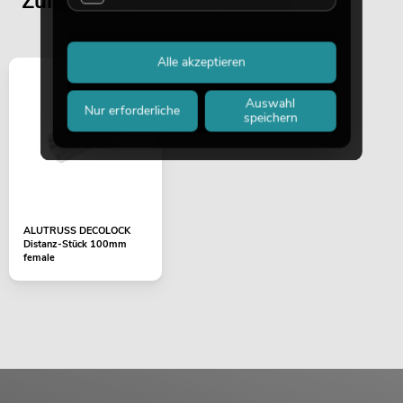
Zuletzt angesehene Artikel
Alle akzeptieren
Auswahl
Nur erforderliche
speichern
ALUTRUSS DECOLOCK
Distanz-Stück 100mm
female