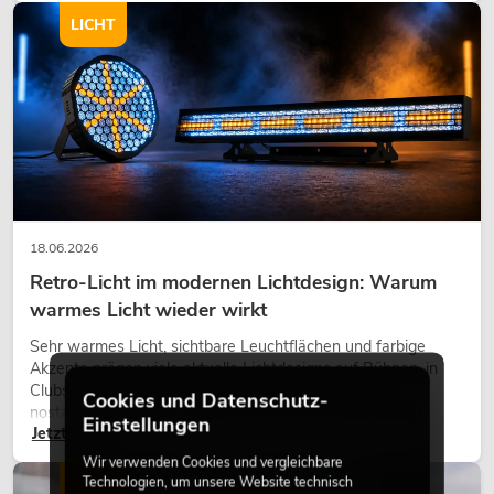
LICHT
18.06.2026
Retro-Licht im modernen Lichtdesign: Warum
warmes Licht wieder wirkt
Sehr warmes Licht, sichtbare Leuchtflächen und farbige
Akzente prägen viele aktuelle Lichtdesigns auf Bühnen, in
Clubs und bei Events. Retro-Licht ist dabei kein rein
Cookies und Datenschutz-
nostalgischer Effekt, sondern ein bewusst eingesetztes
Einstellungen
Jetzt lesen
Gestaltungsmittel: Es schafft Atmosphäre, gibt Szenen
Charakter und kann technische LED-Setups emotionaler
Wir verwenden Cookies und vergleichbare
wirken lassen.
Technologien, um unsere Website technisch
LICHT