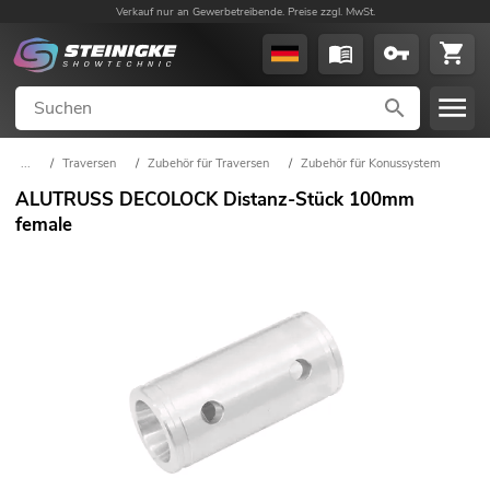
Verkauf nur an Gewerbetreibende. Preise zzgl. MwSt.
...
/
Traversen
/
Zubehör für Traversen
/
Zubehör für Konussystem
ALUTRUSS DECOLOCK Distanz-Stück 100mm
female