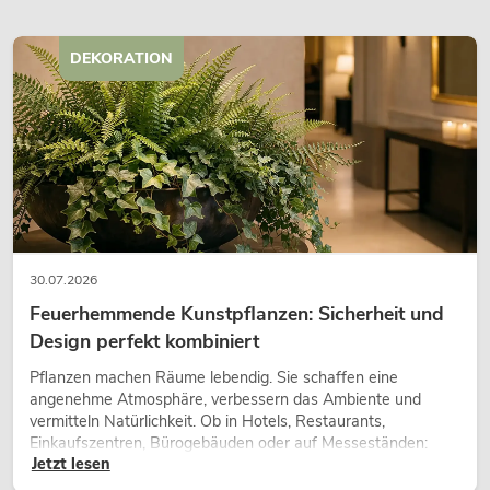
DEKORATION
30.07.2026
Feuerhemmende Kunstpflanzen: Sicherheit und
Design perfekt kombiniert
Pflanzen machen Räume lebendig. Sie schaffen eine
angenehme Atmosphäre, verbessern das Ambiente und
vermitteln Natürlichkeit. Ob in Hotels, Restaurants,
Einkaufszentren, Bürogebäuden oder auf Messeständen:
Jetzt lesen
eine hochwertige Begrünung gehört heute längst zum
modernen Raumkonzept.