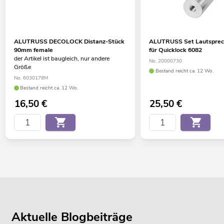
ALUTRUSS DECOLOCK Distanz-Stück
ALUTRUSS Set Lautsprec
90mm female
für Quicklock 6082
der Artikel ist baugleich, nur andere
No. 20000730
Größe
Bestand reicht ca. 12 Wo.
No. 6030178M
Bestand reicht ca. 12 Wo.
16,50
€
25,50
€
Aktuelle Blogbeiträge