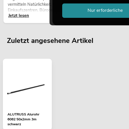
vermitteln Natürlichkeit. Ob in Hotels, Restaurants,
Nur erforderliche
Einkaufszentren, Bürogebäuden oder auf Messeständen: eine
Jetzt lesen
hochwertige Begrünung gehört heute längst zum modernen
Raumkonzept.
Zuletzt angesehene Artikel
ALUTRUSS Alurohr
6082 50x2mm 3m
schwarz