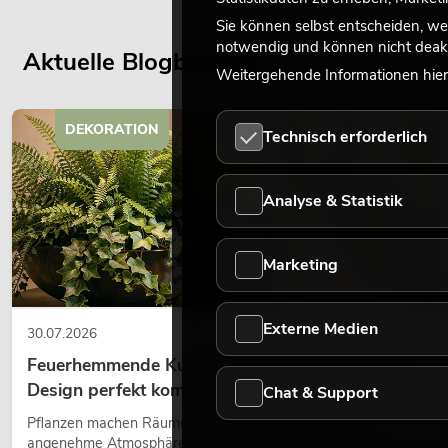
Sie können selbst entscheiden, we
notwendig und können nicht deakt
Aktuelle Blogbeiträge
Weitergehende Informationen hierz
DEKORATION
Technisch erforderlich
Analyse & Statistik
Marketing
Externe Medien
30.07.2026
Feuerhemmende Kunstpflanzen: Sicherheit und
Design perfekt kombiniert
Chat & Support
Pflanzen machen Räume lebendig. Sie schaffen eine
angenehme Atmosphäre, verbessern das Ambiente und