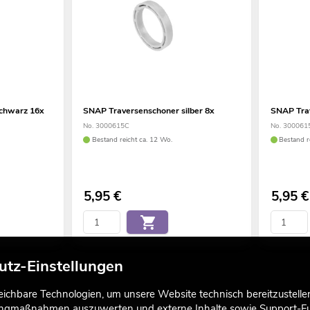
chwarz 16x
SNAP Traversenschoner silber 8x
SNAP Tra
No. 3000615C
No. 300061
Bestand reicht ca. 12 Wo.
Bestand r
5,95
€
5,95
€
utz-Einstellungen
chbare Technologien, um unsere Website technisch bereitzustellen,
tingmaßnahmen auszuwerten und externe Inhalte sowie Support-Fun