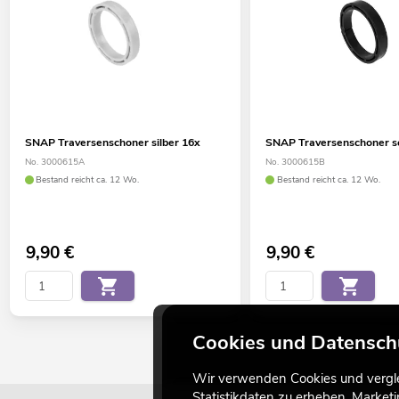
SNAP Traversenschoner silber 16x
SNAP Traversenschoner s
No. 3000615A
No. 3000615B
Bestand reicht ca. 12 Wo.
Bestand reicht ca. 12 Wo.
9,90
€
9,90
€
Cookies und Datensch
Wir verwenden Cookies und verglei
Statistikdaten zu erheben, Marke