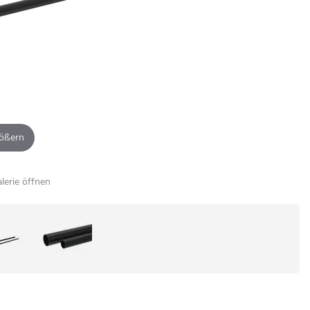
ößern
alerie öffnen