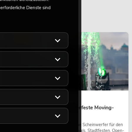
rforderliche Dienste sind
LICHT
14.05.2026
Outdoor Moving-Heads: Wetterfeste Moving-
Heads bei Events
Outdoor Moving-Heads sind bewegliche Scheinwerfer für den
Einsatz im Freien. Sie werden bei Festivals, Stadtfesten, Open-