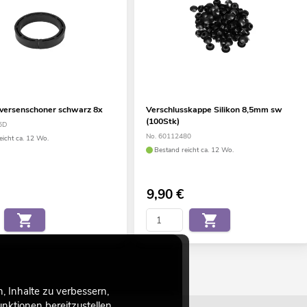
versenschoner schwarz 8x
Verschlusskappe Silikon 8,5mm sw
(100Stk)
5D
No. 60112480
eicht ca. 12 Wo.
Bestand reicht ca. 12 Wo.
9,90
€
 Inhalte zu verbessern,
ktionen bereitzustellen.