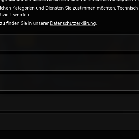
lchen Kategorien und Diensten Sie zustimmen möchten. Technisch e
iviert werden.
u finden Sie in unserer
Datenschutzerklärung
.
LICHT
18.06.2026
Retro-Licht im modernen Lichtdesign: Warum
warmes Licht wieder wirkt
Sehr warmes Licht, sichtbare Leuchtflächen und farbige
Akzente prägen viele aktuelle Lichtdesigns auf Bühnen, in