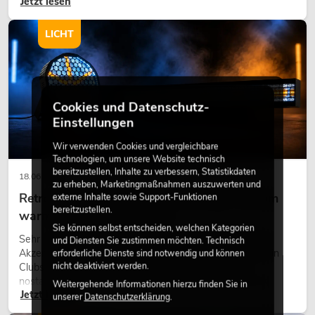
Jetzt lesen
eine hochwertige Begrünung gehört heute längst zum
modernen Raumkonzept.
LICHT
Cookies und Datenschutz-
Einstellungen
Wir verwenden Cookies und vergleichbare
Technologien, um unsere Website technisch
bereitzustellen, Inhalte zu verbessern, Statistikdaten
18.06.2026
zu erheben, Marketingmaßnahmen auszuwerten und
Retro-Licht im modernen Lichtdesign: Warum
externe Inhalte sowie Support-Funktionen
bereitzustellen.
warmes Licht wieder wirkt
Sie können selbst entscheiden, welchen Kategorien
Sehr warmes Licht, sichtbare Leuchtflächen und farbige
und Diensten Sie zustimmen möchten. Technisch
Akzente prägen viele aktuelle Lichtdesigns auf Bühnen, in
erforderliche Dienste sind notwendig und können
nicht deaktiviert werden.
Clubs und bei Events. Retro-Licht ist dabei kein rein
nostalgischer Effekt, sondern ein bewusst eingesetztes
Weitergehende Informationen hierzu finden Sie in
Jetzt lesen
Gestaltungsmittel: Es schafft Atmosphäre, gibt Szenen
unserer
Datenschutzerklärung
.
Charakter und kann technische LED-Setups emotionaler