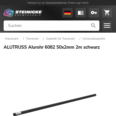
Verkauf nur an Gewerbetreibende. Preise zzgl. MwSt.
Hardware
/
Traversen
/
Zubehör für Traversen
/
Universalzubehör
ALUTRUSS Alurohr 6082 50x2mm 2m schwarz