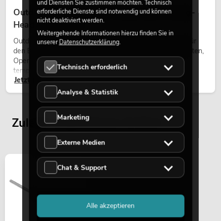
und Diensten Sie zustimmen möchten. Technisch
Outdoor Moving-Heads: Wetterfeste Moving-
erforderliche Dienste sind notwendig und können
nicht deaktiviert werden.
Heads bei Events
Weitergehende Informationen hierzu finden Sie in
Outdoor Moving-Heads sind bewegliche Scheinwerfer für
unserer
Datenschutzerklärung
.
den Einsatz im Freien. Sie werden bei Festivals, Stadtfesten,
Open-Air-Konzerten, Architekturinszenierungen und
Technisch erforderlich
temporären Außeninstallationen eingesetzt.
Jetzt lesen
Analyse & Statistik
Marketing
Zuletzt angesehene Artikel
Externe Medien
Chat & Support
Alle akzeptieren