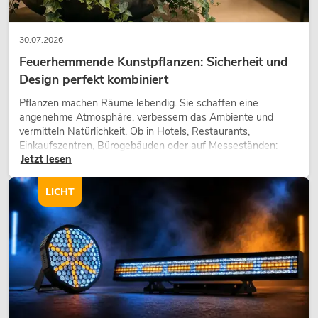
30.07.2026
Feuerhemmende Kunstpflanzen: Sicherheit und
Design perfekt kombiniert
Pflanzen machen Räume lebendig. Sie schaffen eine
angenehme Atmosphäre, verbessern das Ambiente und
vermitteln Natürlichkeit. Ob in Hotels, Restaurants,
Einkaufszentren, Bürogebäuden oder auf Messeständen:
Jetzt lesen
eine hochwertige Begrünung gehört heute längst zum
modernen Raumkonzept.
LICHT