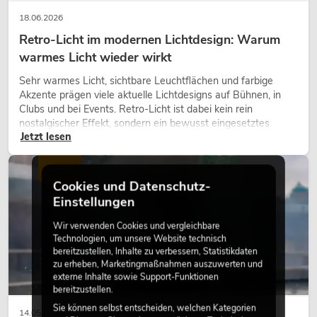
18.06.2026
Retro-Licht im modernen Lichtdesign: Warum
warmes Licht wieder wirkt
Sehr warmes Licht, sichtbare Leuchtflächen und farbige
Akzente prägen viele aktuelle Lichtdesigns auf Bühnen, in
Clubs und bei Events. Retro-Licht ist dabei kein rein
nostalgischer Effekt, sondern ein bewusst eingesetztes
Jetzt lesen
Gestaltungsmittel: Es schafft Atmosphäre, gibt Szenen
Charakter und kann technische LED-Setups emotionaler
wirken lassen.
LICHT
Cookies und Datenschutz-
Einstellungen
Wir verwenden Cookies und vergleichbare
Technologien, um unsere Website technisch
bereitzustellen, Inhalte zu verbessern, Statistikdaten
zu erheben, Marketingmaßnahmen auszuwerten und
externe Inhalte sowie Support-Funktionen
bereitzustellen.
Sie können selbst entscheiden, welchen Kategorien
14.05.2026