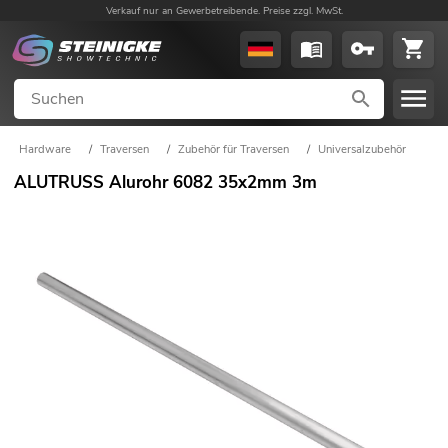
Verkauf nur an Gewerbetreibende. Preise zzgl. MwSt.
Hardware
/
Traversen
/
Zubehör für Traversen
/
Universalzubehör
ALUTRUSS Alurohr 6082 35x2mm 3m