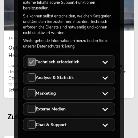
externe Inhalte sowie Support-Funktionen
bereitzustellen.
Sie können selbst entscheiden, welchen Kategorien
und Diensten Sie zustimmen möchten. Technisch
erforderliche Dienste sind notwendig und können
nicht deaktiviert werden.
14.05.2026
Weitergehende Informationen hierzu finden Sie in
unserer
Datenschutzerklärung
.
Outdoor Moving-Heads: Wetterfeste Moving-
Heads bei Events
Technisch erforderlich
Outdoor Moving-Heads sind bewegliche Scheinwerfer für
den Einsatz im Freien. Sie werden bei Festivals, Stadtfesten,
Analyse & Statistik
Open-Air-Konzerten, Architekturinszenierungen und
temporären Außeninstallationen eingesetzt.
Jetzt lesen
Marketing
Externe Medien
Zuletzt angesehene Artikel
Chat & Support