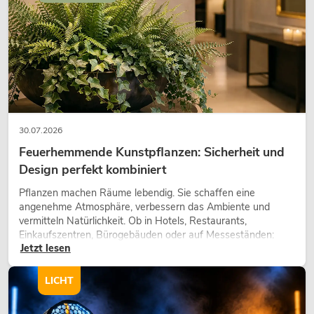
30.07.2026
Feuerhemmende Kunstpflanzen: Sicherheit und
Design perfekt kombiniert
Pflanzen machen Räume lebendig. Sie schaffen eine
angenehme Atmosphäre, verbessern das Ambiente und
vermitteln Natürlichkeit. Ob in Hotels, Restaurants,
Einkaufszentren, Bürogebäuden oder auf Messeständen:
Jetzt lesen
eine hochwertige Begrünung gehört heute längst zum
modernen Raumkonzept.
LICHT