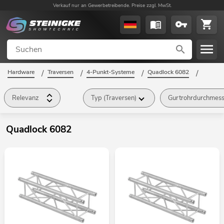
Verkauf nur an Gewerbetreibende. Preise zzgl. MwSt.
Hardware
/
Traversen
/
4-Punkt-Systeme
/
Quadlock 6082
/
Relevanz
Typ (Traversen)
Gurtrohrdurchmess
Quadlock 6082