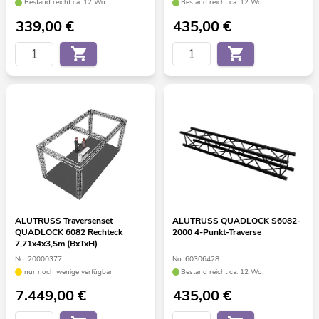
Bestand reicht ca. 12 Wo.
Bestand reicht ca. 12 Wo.
339,00
€
435,00
€
ALUTRUSS Traversenset
ALUTRUSS QUADLOCK S6082-
QUADLOCK 6082 Rechteck
2000 4-Punkt-Traverse
7,71x4x3,5m (BxTxH)
No. 20000377
No. 60306428
nur noch wenige verfügbar
Bestand reicht ca. 12 Wo.
7.449,00
€
435,00
€