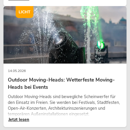
Charakter und kann technische LED-Setups emotionaler
wirken lassen.
LICHT
14.05.2026
Outdoor Moving-Heads: Wetterfeste Moving-
Heads bei Events
Outdoor Moving-Heads sind bewegliche Scheinwerfer für
den Einsatz im Freien. Sie werden bei Festivals, Stadtfesten,
Open-Air-Konzerten, Architekturinszenierungen und
temporären Außeninstallationen eingesetzt.
Jetzt lesen