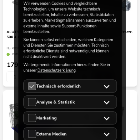
Wir verwenden Cookies und vergleichbare
Technologien, um unsere Website technisch
bereitzustellen, Inhalte zu verbessern, Statistikdaten
zu erheben, Marketingmaßnahmen auszuwerten und
externe Inhalte sowie Support-Funktionen
bereitzustellen.
ALUTRUSS QUADLOCK 6082-
ALUTRUSS QUICK-LOCK Ersatz-
500 4-Punkt-Traverse
Zapfen mit Mutter M8
Sie können selbst entscheiden, welchen Kategorien
und Diensten Sie zustimmen möchten. Technisch
No. 60306500
No. 60301904
erforderliche Dienste sind notwendig und können
Bestand reicht ca. 2 Wo.
Bestand reicht ca. 12 Wo.
nicht deaktiviert werden.
179,00
€
5,50
€
Weitergehende Informationen hierzu finden Sie in
unserer
Datenschutzerklärung
.
Technisch erforderlich
Analyse & Statistik
Marketing
Externe Medien