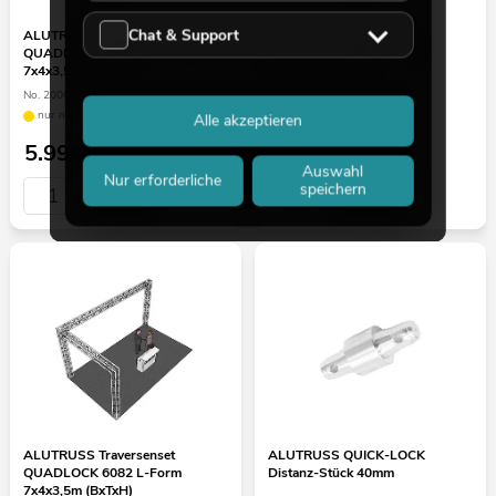
Chat & Support
ALUTRUSS Traversenset
ALUTRUSS Traversenset
QUADLOCK 6082R U-Form
QUADLOCK 6082 U-Form
7x4x3,5m (BxTxH)
7x4x3,5m (BxTxH)
No. 20000384
No. 20000379
nur noch wenige verfügbar
nur noch wenige verfügbar
Alle akzeptieren
5.999,00
€
5.069,00
€
Auswahl
Nur erforderliche
speichern
ALUTRUSS Traversenset
ALUTRUSS QUICK-LOCK
QUADLOCK 6082 L-Form
Distanz-Stück 40mm
7x4x3,5m (BxTxH)