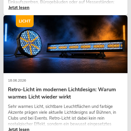
Einkaufszentren, Bürogebäuden oder auf Messeständen:
Jetzt lesen
eine hochwertige Begrünung gehört heute längst zum
modernen Raumkonzept.
LICHT
18.06.2026
Retro-Licht im modernen Lichtdesign: Warum
warmes Licht wieder wirkt
Sehr warmes Licht, sichtbare Leuchtflächen und farbige
Akzente prägen viele aktuelle Lichtdesigns auf Bühnen, in
Clubs und bei Events. Retro-Licht ist dabei kein rein
nostalgischer Effekt, sondern ein bewusst eingesetztes
Jetzt lesen
Gestaltungsmittel: Es schafft Atmosphäre, gibt Szenen