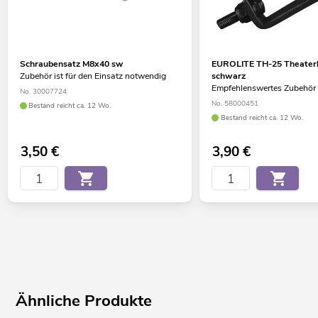
Schraubensatz M8x40 sw
EUROLITE TH-25 Theater
Zubehör ist für den Einsatz notwendig
schwarz
Empfehlenswertes Zubehör
No. 30007724
No. 58000451
Bestand reicht ca. 12 Wo.
Bestand reicht ca. 12 Wo.
3,50
€
3,90
€
Ähnliche Produkte