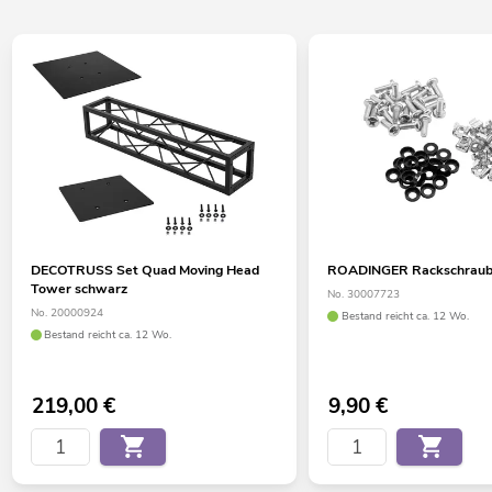
DECOTRUSS Set Quad Moving Head
ROADINGER Rackschraube
Tower schwarz
No. 30007723
No. 20000924
Bestand reicht ca. 12 Wo.
Bestand reicht ca. 12 Wo.
219,00
€
9,90
€