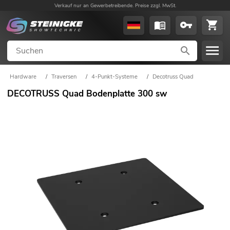
Verkauf nur an Gewerbetreibende. Preise zzgl. MwSt.
Hardware
/
Traversen
/
4-Punkt-Systeme
/
Decotruss Quad
DECOTRUSS Quad Bodenplatte 300 sw