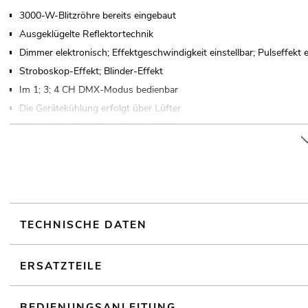
3000-W-Blitzröhre bereits eingebaut
Ausgeklügelte Reflektortechnik
Dimmer elektronisch; Effektgeschwindigkeit einstellbar; Pulseffekt e
Stroboskop-Effekt; Blinder-Effekt
Im 1; 3; 4 CH DMX-Modus bedienbar
Die Gerätekühlung erfolgt über Lüfter
Ansteuerbar über Stand-alone; DMX
Mit Montagebügel
LCD Display
Für Anwendungsgebiete wie zum Beispiel: Clubs/Tanzschulen; Bühn
Sehr leiser Betrieb
Einsatzmöglichkeit: Fliegend; auf Stativ
TECHNISCHE DATEN
ERSATZTEILE
BEDIENUNGSANLEITUNG