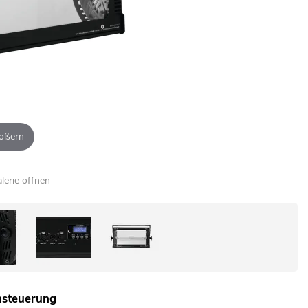
ößern
alerie öffnen
nsteuerung