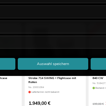
-37%
Auswahl speichern
robe SMD
EUROLITE Set 2x LED IP Mega PIX
FUTURELI
tcase
Strobe 714 SWING + Flightcase mit
840 CW
Rollen
No. 518427
No. 20001064
Bestand r
Liefertermin nicht bekannt
1.949,00
€
199,00 €