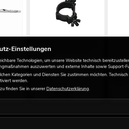
1500W
EUROLITE TPC-10 Klammer, schwarz
EUROLITE
utz-Einstellungen
Zubehör zur Montage des Gerätes
bis 5kg, 
e wird
Zubehör zu
No. 59006858
Überkopf
chbare Technologien, um unsere Website technisch bereitzustellen,
Bestand reicht ca. 12 Wo.
tingmaßnahmen auszuwerten und externe Inhalte sowie Support-Fun
No. 580103
Bestand r
lchen Kategorien und Diensten Sie zustimmen möchten. Technisch e
7,90
€
5,50
€
iviert werden.
u finden Sie in unserer
Datenschutzerklärung
.