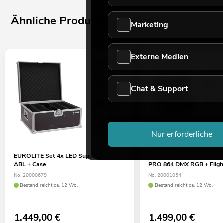
Ähnliche Produkte
Marketing
Externe Medien
Chat & Support
Nur erforderliche
EUROLITE Set 4x LED Super Strobe
EUROLITE Set 4x LED St
ABL + Case
PRO 864 DMX RGB + Fligh
No. 20000679
No. 20001054
Bestand reicht ca. 12 Wo.
Bestand reicht ca. 12 Wo.
1.449,00
€
1.499,00
€