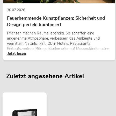
30.07.2026
Feuerhemmende Kunstpflanzen: Sicherheit und
Design perfekt kombiniert
Pflanzen machen Räume lebendig. Sie schaffen eine
angenehme Atmosphäre, verbessern das Ambiente und
vermitteln Natürlichkeit. Ob in Hotels, Restaurants,
Einkaufszentren, Bürogebäuden oder auf Messeständen: eine
Jetzt lesen
hochwertige Begrünung gehört heute längst zum modernen
Raumkonzept.
Zuletzt angesehene Artikel