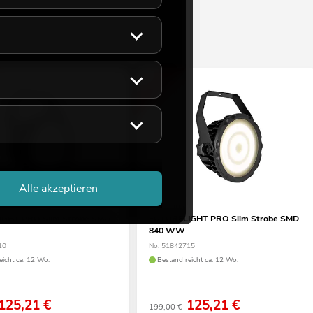
-37%
Alle akzeptieren
GHT PRO Slim Strobe SMD
FUTURELIGHT PRO Slim Strobe SMD
840 WW
10
No. 51842715
eicht ca. 12 Wo.
Bestand reicht ca. 12 Wo.
125,21
€
125,21
€
199,00 €