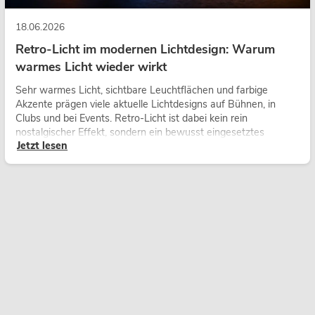
18.06.2026
Retro-Licht im modernen Lichtdesign: Warum
warmes Licht wieder wirkt
Sehr warmes Licht, sichtbare Leuchtflächen und farbige
Akzente prägen viele aktuelle Lichtdesigns auf Bühnen, in
Clubs und bei Events. Retro-Licht ist dabei kein rein
nostalgischer Effekt, sondern ein bewusst eingesetztes
Jetzt lesen
Gestaltungsmittel: Es schafft Atmosphäre, gibt Szenen
Charakter und kann technische LED-Setups emotionaler
wirken lassen.