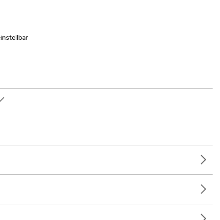
instellbar
e; Verleiher