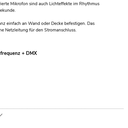
ierte Mikrofon sind auch Lichteffekte im Rhythmus
Sekunde.
ganz einfach an Wand oder Decke befestigen. Das
ne Netzleitung für den Stromanschluss.
tzfrequenz + DMX
ler; Mobile DJs / Alleinunterhalter; Kleinverleih