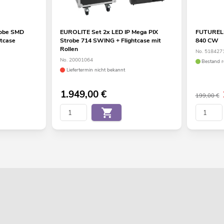
robe SMD
EUROLITE Set 2x LED IP Mega PIX
FUTURELI
tcase
Strobe 714 SWING + Flightcase mit
840 CW
Rollen
No. 518427
No. 20001064
Bestand r
Liefertermin nicht bekannt
1.949,00
€
199,00 €