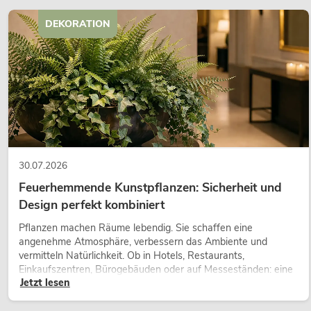
DEKORATION
30.07.2026
Feuerhemmende Kunstpflanzen: Sicherheit und
Design perfekt kombiniert
Pflanzen machen Räume lebendig. Sie schaffen eine
angenehme Atmosphäre, verbessern das Ambiente und
vermitteln Natürlichkeit. Ob in Hotels, Restaurants,
Einkaufszentren, Bürogebäuden oder auf Messeständen: eine
Jetzt lesen
hochwertige Begrünung gehört heute längst zum modernen
Raumkonzept.