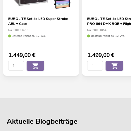
EUROLITE Set 4x LED Super Strobe
EUROLITE Set 4x LED St
ABL + Case
PRO 864 DMX RGB + Fligh
No. 20000679
No. 20001054
Bestand reicht ca. 12 Wo.
Bestand reicht ca. 12 Wo.
1.449,00
€
1.499,00
€
Aktuelle Blogbeiträge