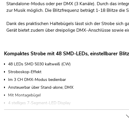
Standalone-Modus oder per DMX (3 Kanäle). Durch das integr
zur Musik möglich. Die Blitzfrequenz beträgt 1-18 Blitze die 
Dank des praktischen Haltebügels lässt sich der Strobe sich 
Gerät bietet zudem über dreipolige DMX-Anschlüsse sowie ei
Kompaktes Strobe mit 48 SMD-LEDs, einstellbarer Bli
48 LEDs SMD 5030 kaltweiß (CW)
Stroboskop-Effekt
Im 3 CH DMX-Modus bedienbar
Ansteuerbar über Stand-alone; DMX
Mit Montagebügel
4 stelliges 7-Segment-LED Display
Für Anwendungsgebiete wie zum Beispiel: Clubs/Tanzschulen; Partykel
Sehr leiser Betrieb
Einsatzmöglichkeit: Fliegend