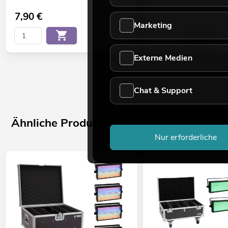
Bestand reicht ca. 12 Wo.
7,90
€
5,50
€
Marketing
Externe Medien
Chat & Support
Ähnliche Produkte
Nur erforderliche