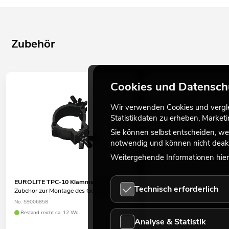
Zubehör
Cookies und Datensch
Wir verwenden Cookies und verglei
Statistikdaten zu erheben, Marke
Sie können selbst entscheiden, we
notwendig und können nicht deakt
Weitergehende Informationen hierz
EUROLITE TPC-10 Klammer, schwarz
EUROLITE Sicherungssei
Technisch erforderlich
Zubehör zur Montage des Gerätes
bis 5kg, schwarz
Zubehör zur Absturzsicheru
No. 59006858
Überkopfmontage
Bestand reicht ca. 12 Wo.
No. 58010341
Analyse & Statistik