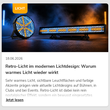
LICHT
18.06.2026
Retro-Licht im modernen Lichtdesign: Warum
warmes Licht wieder wirkt
Sehr warmes Licht, sichtbare Leuchtflächen und farbige
Akzente prägen viele aktuelle Lichtdesigns auf Bühnen, in
Clubs und bei Events. Retro-Licht ist dabei kein rein
nostalgischer Effekt, sondern ein bewusst eingesetztes
Jetzt lesen
Gestaltungsmittel: Es schafft Atmosphäre, gibt Szenen
Charakter und kann technische LED-Setups emotionaler
wirken lassen.