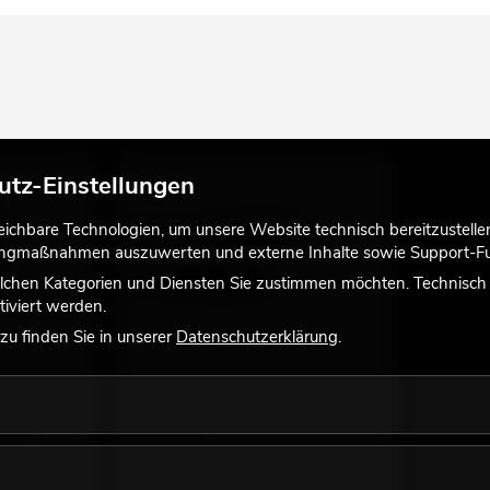
utz-Einstellungen
chbare Technologien, um unsere Website technisch bereitzustellen,
tingmaßnahmen auszuwerten und externe Inhalte sowie Support-Fun
lchen Kategorien und Diensten Sie zustimmen möchten. Technisch e
iviert werden.
u finden Sie in unserer
Datenschutzerklärung
.
l A 3x600mm
EUROLITE DMX Kabel XLR 3pol 1m sw
viele Versionen erhältlich
ng bei
No. 3022785F
Bestand reicht ca. 12 Wo.