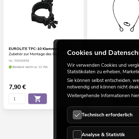
EUROLITE TPC-10 Klammer, schwarz
EUROLITE Sicherungssei
Cookies und Datensch
Zubehör zur Montage des Gerätes
bis 5kg, schwarz
Zubehör zur Absturzsicheru
No. 59006858
Überkopfmontage
Wir verwenden Cookies und verglei
Bestand reicht ca. 12 Wo.
Statistikdaten zu erheben, Marke
No. 58010341
Bestand reicht ca. 12 Wo.
Sie können selbst entscheiden, we
7,90
€
5,50
€
notwendig und können nicht deakt
Weitergehende Informationen hierz
Technisch erforderlich
Analyse & Statistik