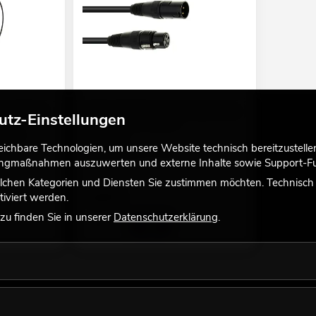
l A 3x600mm
EUROLITE DMX Kabel XLR 3pol 1m sw
utz-Einstellungen
viele Versionen erhältlich
ng bei
No. 3022785F
chbare Technologien, um unsere Website technisch bereitzustellen,
Bestand reicht ca. 12 Wo.
tingmaßnahmen auszuwerten und externe Inhalte sowie Support-Fun
lchen Kategorien und Diensten Sie zustimmen möchten. Technisch e
5,90
€
iviert werden.
u finden Sie in unserer
Datenschutzerklärung
.