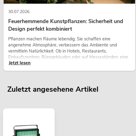
30.07.2026
Feuerhemmende Kunstpflanzen: Sicherheit und
Design perfekt kombiniert
Pflanzen machen Räume lebendig. Sie schaffen eine
angenehme Atmosphäre, verbessern das Ambiente und
vermitteln Natürlichkeit. Ob in Hotels, Restaurants,
Einkaufszentren, Bürogebäuden oder auf Messeständen: eine
Jetzt lesen
hochwertige Begrünung gehört heute längst zum modernen
Raumkonzept.
Zuletzt angesehene Artikel