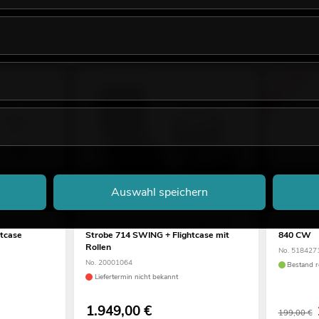
-37%
Auswahl speichern
robe SMD
EUROLITE Set 2x LED IP Mega PIX
FUTURELI
tcase
Strobe 714 SWING + Flightcase mit
840 CW
Rollen
No. 518427
No. 20001064
Bestand r
Liefertermin nicht bekannt
1.949,00
€
199,00 €