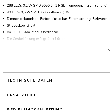
288 LEDs 0,2 W SMD 5050 3in1 RGB (homogene Farbmischung)
48 LEDs 0,5 W SMD 3535 kaltweiß (CW)
Dimmer elektronisch; Farben einstellbar; Farbmischung; Farbwechs
Stroboskop-Effekt
Im 11 CH DMX-Modus bedienbar
Die Gerätekühlung erfolgt über Lüfter
Ansteuerbar über Funkfernsteuerung; DMX; Stand-alone; Master/S
Mit einem Abstrahlwinkel von 65°
Mit Montagebügel
4 stelliges 7-Segment-LED Display
TECHNISCHE DATEN
ERSATZTEILE
BEDIENUNGSANLEITUNG