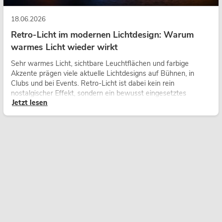
18.06.2026
Retro-Licht im modernen Lichtdesign: Warum
warmes Licht wieder wirkt
Sehr warmes Licht, sichtbare Leuchtflächen und farbige
Akzente prägen viele aktuelle Lichtdesigns auf Bühnen, in
Clubs und bei Events. Retro-Licht ist dabei kein rein
nostalgischer Effekt, sondern ein bewusst eingesetztes
Jetzt lesen
Gestaltungsmittel: Es schafft Atmosphäre, gibt Szenen
Charakter und kann technische LED-Setups emotionaler
wirken lassen.