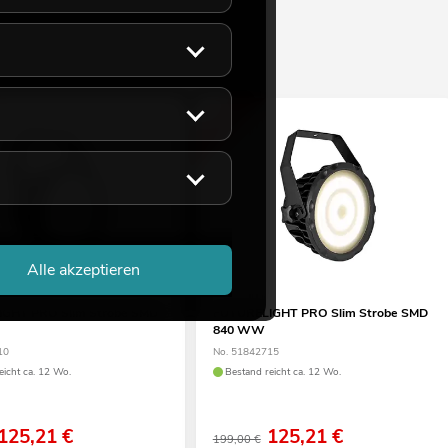
-37%
Alle akzeptieren
GHT PRO Slim Strobe SMD
FUTURELIGHT PRO Slim Strobe SMD
840 WW
10
No. 51842715
eicht ca. 12 Wo.
Bestand reicht ca. 12 Wo.
125,21
€
125,21
€
199,00 €