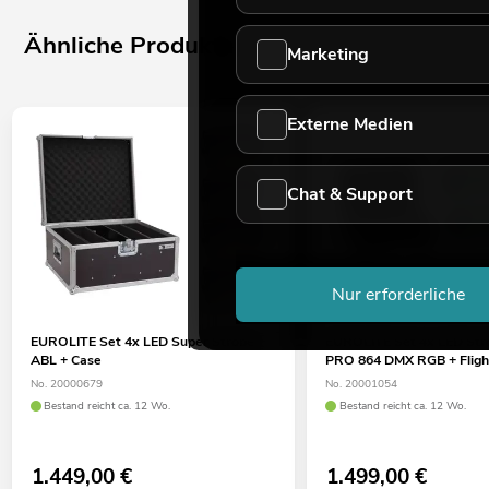
Ähnliche Produkte
Marketing
Externe Medien
Chat & Support
Nur erforderliche
EUROLITE Set 4x LED Super Strobe
EUROLITE Set 4x LED St
ABL + Case
PRO 864 DMX RGB + Fligh
No. 20000679
No. 20001054
Bestand reicht ca. 12 Wo.
Bestand reicht ca. 12 Wo.
1.449,00
€
1.499,00
€