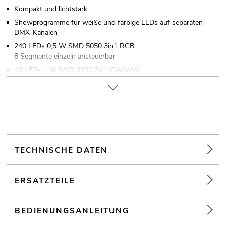
Kompakt und lichtstark
Showprogramme für weiße und farbige LEDs auf separaten
DMX-Kanälen
240 LEDs 0,5 W SMD 5050 3in1 RGB
8 Segmente einzeln ansteuerbar
40 LEDs 1 W SMD 3030 2in1 CW/WW
4 Segmente einzeln ansteuerbar
Mit einem Abstrahlwinkel von 120°
Ambient-Effekt; Stroboskop-Effekt; Wash-Effekt
Dimmer elektronisch; Farbmischung stufenlos;
Ablaufgeschwindigkeit einstellbar; Programmwahl einstellbar;
Farbanimationen mit zwei einstellbarer Farben
TECHNISCHE DATEN
20 integrierte Showprogramme
Variable Farbtemperatur 3200 K - 6600 K
ERSATZTEILE
Ansteuerbar über Stand-alone; Musiksteuerung über Mikrofon;
Master/Slave-Funktion; DMX
Flimmerfrei
BEDIENUNGSANLEITUNG
Mit Montagebügel