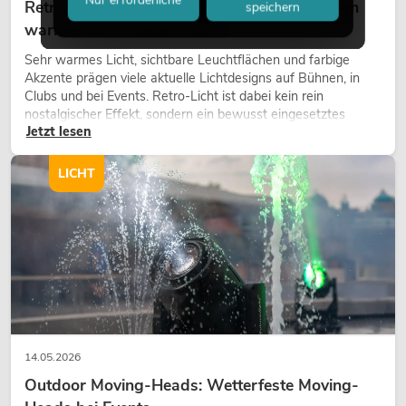
Retro-Licht im modernen Lichtdesign: Warum
speichern
warmes Licht wieder wirkt
Sehr warmes Licht, sichtbare Leuchtflächen und farbige
Akzente prägen viele aktuelle Lichtdesigns auf Bühnen, in
Clubs und bei Events. Retro-Licht ist dabei kein rein
nostalgischer Effekt, sondern ein bewusst eingesetztes
Jetzt lesen
Gestaltungsmittel: Es schafft Atmosphäre, gibt Szenen
Charakter und kann technische LED-Setups emotionaler
wirken lassen.
LICHT
14.05.2026
Outdoor Moving-Heads: Wetterfeste Moving-