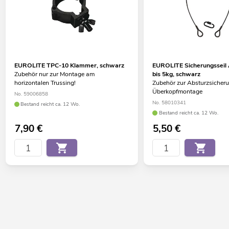
EUROLITE TPC-10 Klammer, schwarz
EUROLITE Sicherungssei
Zubehör nur zur Montage am
bis 5kg, schwarz
horizontalen Trussing!
Zubehör zur Absturzsicheru
Überkopfmontage
No. 59006858
No. 58010341
Bestand reicht ca. 12 Wo.
Bestand reicht ca. 12 Wo.
7,90
€
5,50
€