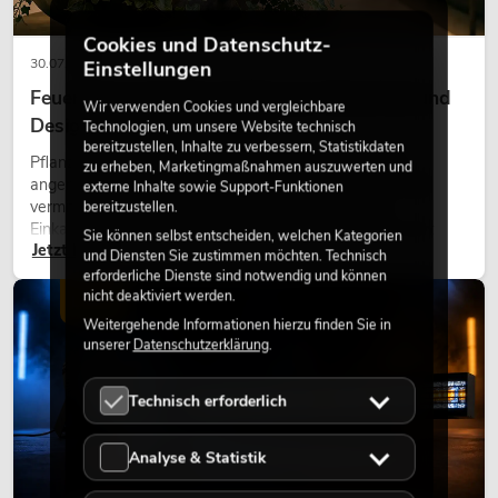
Cookies und Datenschutz-
30.07.2026
Einstellungen
Feuerhemmende Kunstpflanzen: Sicherheit und
Wir verwenden Cookies und vergleichbare
Design perfekt kombiniert
Technologien, um unsere Website technisch
bereitzustellen, Inhalte zu verbessern, Statistikdaten
Pflanzen machen Räume lebendig. Sie schaffen eine
zu erheben, Marketingmaßnahmen auszuwerten und
angenehme Atmosphäre, verbessern das Ambiente und
externe Inhalte sowie Support-Funktionen
vermitteln Natürlichkeit. Ob in Hotels, Restaurants,
bereitzustellen.
Einkaufszentren, Bürogebäuden oder auf Messeständen:
Sie können selbst entscheiden, welchen Kategorien
Jetzt lesen
eine hochwertige Begrünung gehört heute längst zum
und Diensten Sie zustimmen möchten. Technisch
modernen Raumkonzept.
erforderliche Dienste sind notwendig und können
nicht deaktiviert werden.
LICHT
Weitergehende Informationen hierzu finden Sie in
unserer
Datenschutzerklärung
.
Technisch erforderlich
Analyse & Statistik