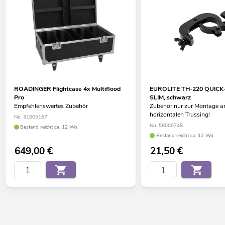
ROADINGER Flightcase 4x Multiflood
EUROLITE TH-220 QUICK
Pro
SLIM, schwarz
Empfehlenswertes Zubehör
Zubehör nur zur Montage 
horizontalen Trussing!
No. 31005167
No. 58000748
Bestand reicht ca. 12 Wo.
Bestand reicht ca. 12 Wo.
649,00
€
21,50
€