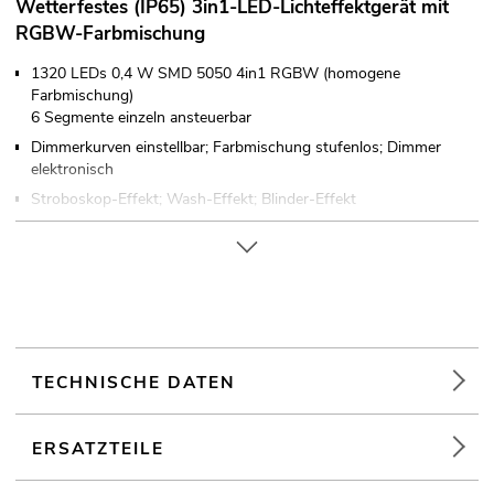
Wetterfestes (IP65) 3in1-LED-Lichteffektgerät mit
RGBW-Farbmischung
1320 LEDs 0,4 W SMD 5050 4in1 RGBW (homogene
Farbmischung)
6 Segmente einzeln ansteuerbar
Dimmerkurven einstellbar; Farbmischung stufenlos; Dimmer
elektronisch
Stroboskop-Effekt; Wash-Effekt; Blinder-Effekt
36 integrierte Showprogramme
Direkte Farbwahl für 16 voreingestellte Farben
Im 4; 5; 7; 13; 15; 31 CH DMX-Modus bedienbar
Die Gerätekühlung erfolgt über Lüfter
Ansteuerbar über Stand-alone; DMX
Mit Montagebügel; mit Omega-Bügel
TECHNISCHE DATEN
Einfarbiges LCD Display
Für den Außenbereich geeignet IP65
ERSATZTEILE
Mit Druckausgleichsmembran